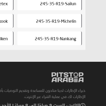
etex
245-35-R19-Sailun
kook
245-35-R19-Michelin
lken
245-35-R19-Nankang
خبراء الإطارات لدينا متاحون للمساعدة وتقديم التوصيات بأ
الإطارات لك في عملية الشراء عبر الإنترنت.
الاثنين - السبت 9 صباحًا إلى 8 مساءً | الأحد 9 صباحًا إلى 6 مساءً