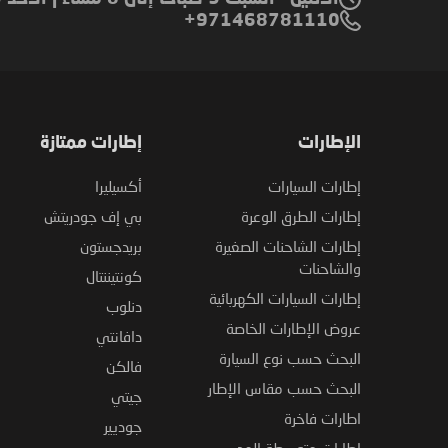
971468781110+
الإطارات
إطارات ممتازة
إطارات السيارات
أكسيليرا
إطارات الطرق الوعرة
بي إف جودريتش
إطارات الشاحنات الصغيرة
بريدجستون
والشاحنات
كونتيننتال
إطارات السيارات الكهربائية
دنلوب
عروض الإطارات الخاصة
دافانتي
البحث حسب نوع السيارة
فالكن
البحث حسب مقاس الإطار
جيتي
اطارات فاخرة
جوديير