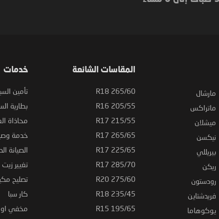
المقاسات الشائعة
خدمات
265/60 R18
تأمين السي
مارشال
205/55 R16
بطارية السي
ماتراكس
215/55 R17
محاذاة ال
ميشلان
265/65 R17
خدمة وصيا
نيكسن
225/65 R17
الصيانة الد
بيريللي
285/70 R17
تغيير زيت ا
ريكن
275/60 R20
تصليح مكي
رودستون
235/45 R18
كار سبا
فريدشتاين
195/65 R15
مخفي او ت
يوكوهاما