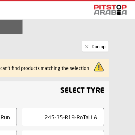
Remove
Dunlop
This
Item
can't find products matching the selection.
SELECT TYRE
nRun
245-35-R19-RoTaLLA