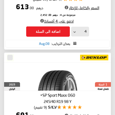
613
السعر بالكامل للإطار
درهم
.00
درهم
.00
مجموعة من 4:
2,452
ادفع على 4 أقساط
اضافة الى السلة
يمكن التركيب:
08,Aug
السنة
2025
1
ضمان لمدة
اليابان
SP Sport Maxx 060+
245/40 R19 98 Y
٤٫٧/5
(9 تقييم)