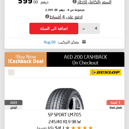
599
السعر بالكامل للإطار
درهم
.00
درهم
.00
مجموعة من 4:
2,395
ادفع على 4 أقساط
اضافة الى السلة
يمكن التركيب:
08,Aug
Buy Now!
AED 200 CASHBACK
Cashback Deal!
On Checkout
السنة
2025
1
ضمان لمدة
اليابان
SP SPORT LM705
245/40 R19 98 W
٤٫١/5
(65 تقييم)