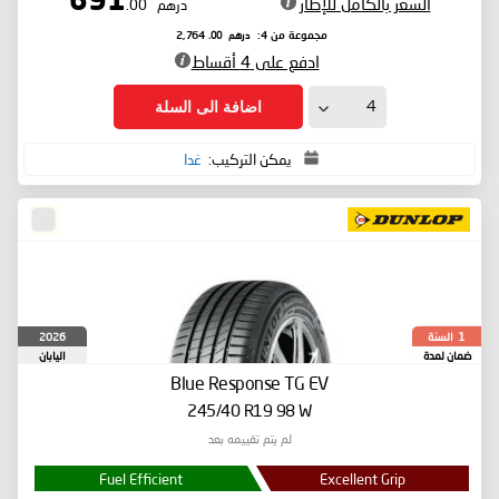
691
السعر بالكامل للإطار
درهم
.00
درهم
.00
مجموعة من 4:
2,764
ادفع على 4 أقساط
اضافة الى السلة
يمكن التركيب:
غدا
السنة
2026
1
ضمان لمدة
اليابان
Blue Response TG
EV
245/40 R19 98 W
لم يتم تقييمه بعد
Fuel Efficient
Excellent Grip