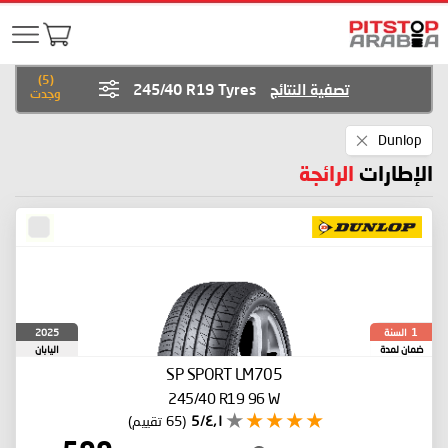
)
5
(
تصفية النتائج
245/40 R19 Tyres
وجدت
Remove
Dunlop
This
Item
الإطارات
الرائجة
السنة
2025
1
ضمان لمدة
اليابان
SP SPORT LM705
245/40 R19 96 W
٤٫١/5
(65 تقييم)