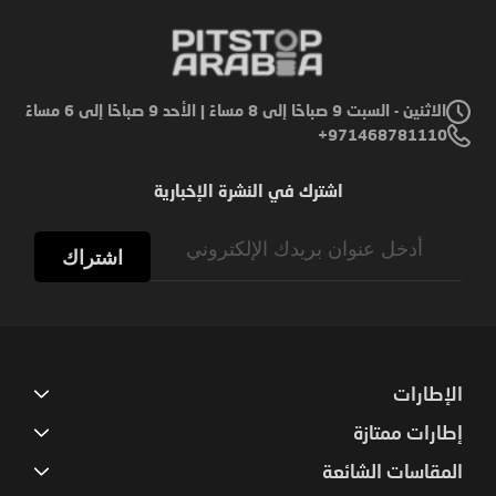
الاثنين - السبت 9 صباحًا إلى 8 مساءً | الأحد 9 صباحًا إلى 6 مساءً
971468781110+
اشترك في النشرة الإخبارية
Sign
Up
اشتراك
for
Our
Newsletter:
الإطارات
إطارات ممتازة
المقاسات الشائعة