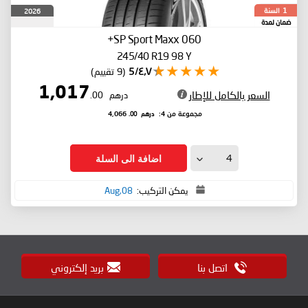
السنة
2026
1
ضمان لمدة
SP Sport Maxx 060+
245/40 R19 98 Y
٤٫٧/5
(9 تقييم)
1,017
السعر بالكامل للإطار
درهم
.00
درهم
.00
مجموعة من 4:
4,066
اضافة الى السلة
يمكن التركيب:
08,Aug
اتصل بنا
بريد إلكتروني