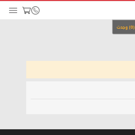
(
0
)
وجدت