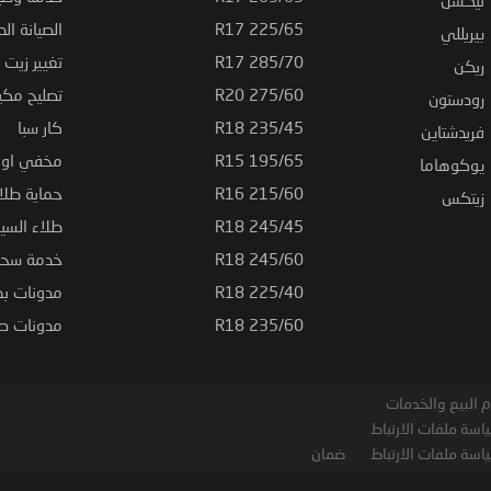
نيكسن
225/65 R17
الصيانة الد
بيريللي
285/70 R17
تغيير زيت ا
ريكن
275/60 R20
تصليح مكي
رودستون
235/45 R18
كار سبا
فريدشتاين
195/65 R15
مخفي او ت
يوكوهاما
215/60 R16
حماية طلاء
زيتكس
245/45 R18
طلاء السي
245/60 R18
خدمة سحب
225/40 R18
مدونات بط
235/60 R18
مدونات صيا
 البيع والخدمات
اسة ملفات الارتباط
اسة ملفات الارتباط
ضمان