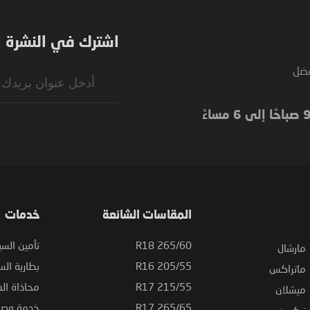
اشترك في النشرة ال
فضل
Sign
Up
for
Our
Newsletter:
المقاسات الشائعة
خدمات
265/60 R18
تأمين السي
مارشال
205/55 R16
بطارية السي
ماتراكس
215/55 R17
محاذاة ال
ميشلان
265/65 R17
خدمة وصيا