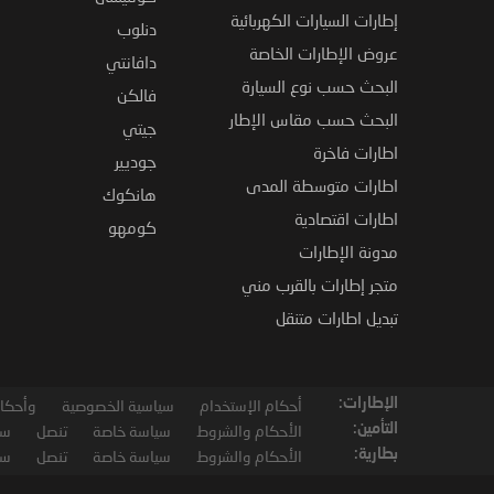
إطارات السيارات الكهربائية
دنلوب
عروض الإطارات الخاصة
دافانتي
البحث حسب نوع السيارة
فالكن
البحث حسب مقاس الإطار
جيتي
اطارات فاخرة
جوديير
اطارات متوسطة المدى
هانكوك
اطارات اقتصادية
كومهو
مدونة الإطارات
متجر إطارات بالقرب مني
تبديل اطارات متنقل
الإطارات:
أحكام الإستخدام
سياسية الخصوصية
وأحكام
التأمين:
الأحكام والشروط
سياسة خاصة
تنصل
سي
بطارية:
الأحكام والشروط
سياسة خاصة
تنصل
سي