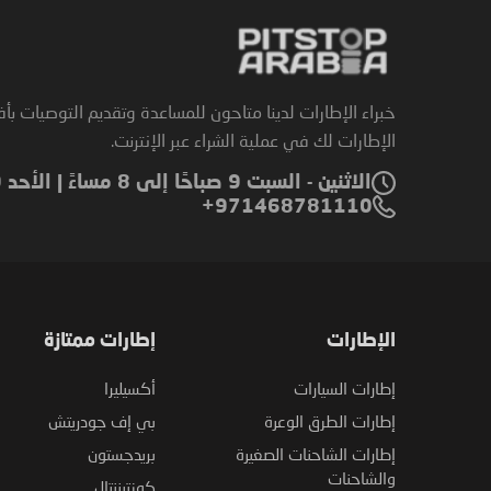
خبراء الإطارات لدينا متاحون للمساعدة وتقديم التوصيات بأ
الإطارات لك في عملية الشراء عبر الإنترنت.
الاثنين - السبت 9 صباحًا إلى 8 مساءً | الأحد 9 صباحًا إلى 6 مساءً
971468781110+
الإطارات
إطارات ممتازة
إطارات السيارات
أكسيليرا
إطارات الطرق الوعرة
بي إف جودريتش
إطارات الشاحنات الصغيرة
بريدجستون
والشاحنات
كونتيننتال