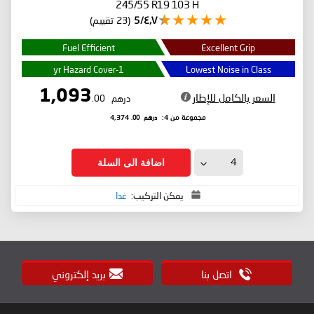
245/55 R19 103 H
٤٫٧/5
(23 تقييم)
Fuel Efficient
Excellent Grip
1-yr Hazard Cover
Lowest Noise in Class
1,093
السعر بالكامل للإطار
درهم
.00
درهم
.00
مجموعة من 4:
4,374
اضافة الى السلة
يمكن التركيب:
غدا
اتصل بنا
بريد إلكتروني