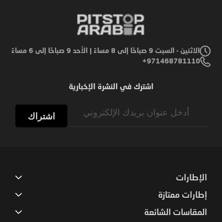
الاثنين - السبت 9 صباحًا إلى 8 مساءً | الأحد 9 صباحًا إلى 6 مساءً
971468781110+
اشترك في النشرة الإخبارية
Sign
Up
اشتراك
for
Our
Newsletter:
الإطارات
إطارات ممتازة
المقاسات الشائعة