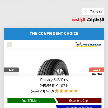
Remove
Michelin
This
Item
الإطارات
الرائجة
THE CONFIEDENT CHOICE
سنين
2024
5
ضمان لمدة
Primacy SUV Plus
245/55 R19 103 H
٤٫٧/5
(23 تقييم)
Fuel Efficient
Excellent Grip
Lower Noise in Class