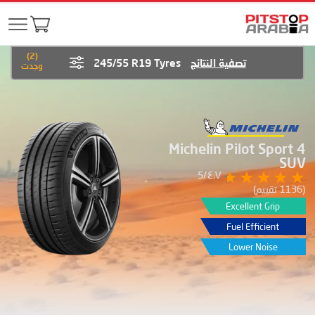
)
2
(
تصفية النتائج
245/55 R19 Tyres
وجدت
Michelin Pilot Sport 4
SUV
٤٫٧/5
(1136 تقييم)
Excellent Grip
Fuel Efficient
Lower Noise