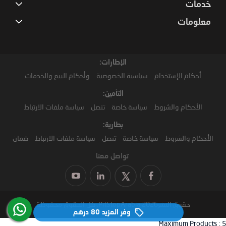
خدمات
معلومات
الإطارات:
أحكام الإستخدام
سياسية الخصوصية
وأحكام البيع والخدمات
التأمين:
الأحكام والشروط
سياسة خاصة
تنصل
سياسة ملفات الارتباط
بطارية:
الأحكام والشروط
سياسة خاصة
تنصل
سياسة ملفات الارتباط
ضمان
تواصل معنا
حقوق النشر2026 PitStopArabia. كل الحقوق محفوظة
وفر المزيد
80 درهم‏
Maximum Products :
5