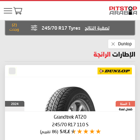
)
2
(
تصفية النتائج
245/70 R17 Tyres
وجدت
Remove
Dunlop
This
Item
الإطارات
الرائجة
السنة
2024
1
ضمان لمدة
Grandtrek AT20
245/70 R17 110 S
٤٫٤/5
(86 تقييم)