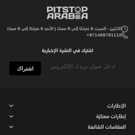
الاثنين - السبت 9 صباحًا إلى 8 مساءً | الأحد 9 صباحًا إلى 6 مساءً
971468781110+
اشترك في النشرة الإخبارية
Sign
Up
اشتراك
for
Our
Newsletter:
الإطارات
إطارات ممتازة
المقاسات الشائعة