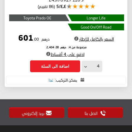
٤٫٤/5
(86 تقييم)
Toyota Prado OE
Longer Life
Good On/Off Road
601
السعر بالكامل للإطار
درهم
.00
درهم
.00
مجموعة من 4:
2,404
ادفع على 4 أقساط
اضافة الى السلة
يمكن التركيب:
غدا
اتصل بنا
بريد إلكتروني