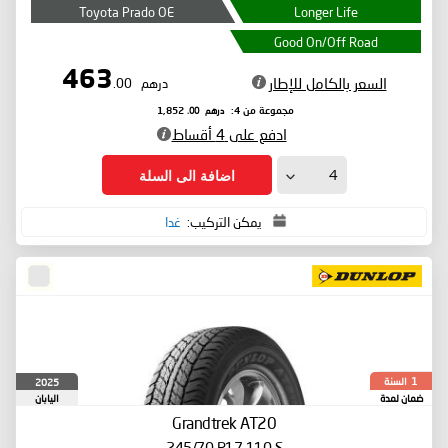
Toyota Prado OE
Longer Life
Good On/Off Road
463
السعر بالكامل للإطار
درهم
.00
درهم
.00
مجموعة من 4:
1,852
ادفع على 4 أقساط
اضافة الى السلة
يمكن التركيب:
غدا
السنة
2025
1
ضمان لمدة
اليابان
Grandtrek AT20
245/70 R17 110 S