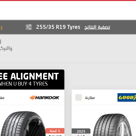
255/35 R19 Tyres
تصفية النتائج
1
(
ا
والترك
EE ALIGNMENT
WHEN U BUY 4 TYRES
مقارنة
مقا
السنة
2025
1