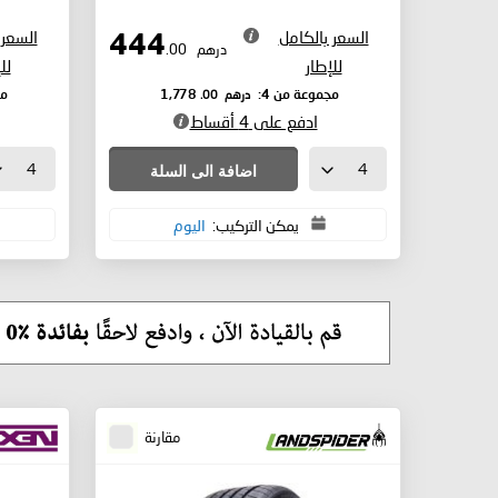
السعر بالكامل
السعر 
444
درهم
.00
للإطار
لل
درهم
.00
مجموعة من 4:
1,778
مج
ادفع على 4 أقساط
اضافة الى السلة
يمكن التركيب:
اليوم
مقارنة