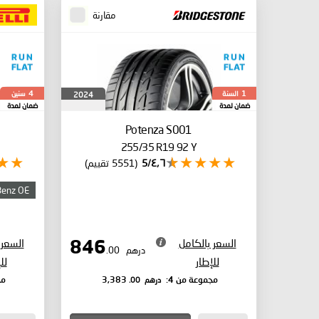
مقارنة
السنة
سنين
2024
4
1
ضمان لمدة
ضمان لمدة
Potenza S001
255/35 R19 92 Y
٤٫٦/5
(5551 تقييم)
Benz OE
السعر بالكامل
السعر 
846
درهم
.00
للإطار
لل
درهم
.00
مجموعة من 4:
3,383
مج