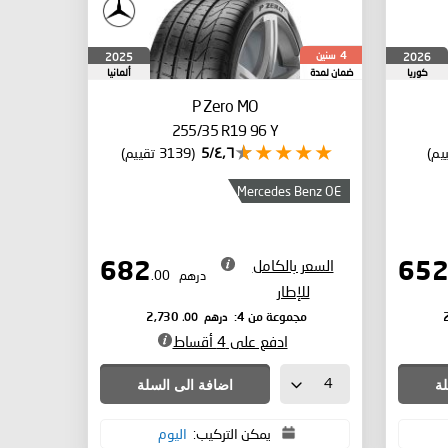
سنين
2025
2026
4
كوريا
ضمان لمدة
ألمانيا
الجنوبية
P Zero
MO
255/35 R19 96 Y
٤٫٦/5
(3139 تقييم)
Mercedes Benz OE
السعر بالكامل
682
درهم
.00
للإطار
درهم
.00
مجموعة من 4:
2,730
ادفع على 4 أقساط
لة
اضافة الى السلة
يمكن التركيب:
اليوم