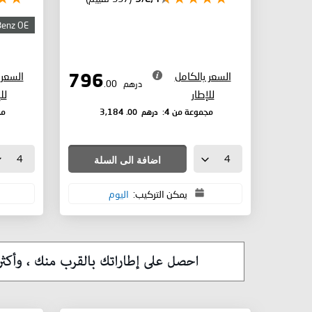
Benz OE
السعر بالكامل
السعر 
796
درهم
.00
للإطار
لل
درهم
.00
مجموعة من 4:
3,184
مج
اضافة الى السلة
يمكن التركيب:
اليوم