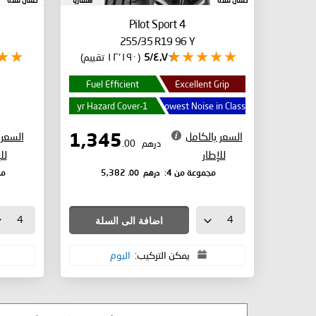
ضمان لمدة
هنغاريا
ضمان لمدة
6
Pilot Sport 4
255/35 R19 96 Y
٤٫٧/5
(١٢٬١٩٠ تقييم)
Fuel Efficient
Excellent Grip
1-yr Hazard Cover
Lowest Noise in Class
السعر بالكامل
السعر 
1,345
درهم
.00
للإطار
لل
درهم
.00
مجموعة من 4:
5,382
مج
اضافة الى السلة
يمكن التركيب:
اليوم