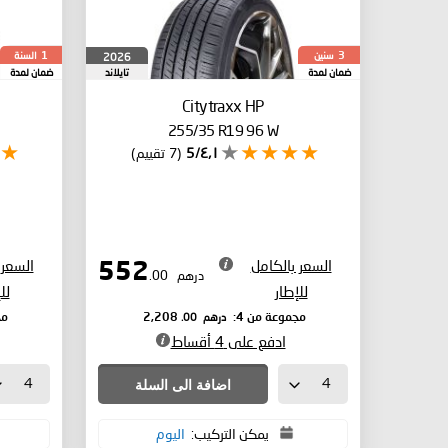
سنين
السنة
2026
1
3
ضمان لمدة
تايلاند
ضمان لمدة
Citytraxx HP
255/35 R19 96 W
٤٫١/5
(7 تقييم)
السعر بالكامل
السعر 
552
درهم
.00
للإطار
لل
درهم
.00
مجموعة من 4:
2,208
مج
ادفع على 4 أقساط
اضافة الى السلة
يمكن التركيب:
اليوم