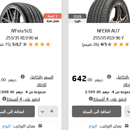
السنة
2026
1
كوريا
ضمان لمدة
الجنوبية
N'Fera SU1
NFERA AU7
255/35 R19 96 W
255/35 R19 96 Y
4/5
(26 تقييم)
٤٫٢/5
(75 تقييم)
بالكامل
السعر بالكامل
652
642
درهم
.00
درهم
.00
إطار
للإطار
درهم
.00
درهم
.00
موعة من 4:
2,569
مجموعة من 4:
2,608
ادفع على 4 أقساط
ادفع على 4 أقساط
اضافة الى السلة
اضافة الى الس
يمكن التركيب:
اليوم
يمكن التركيب:
اليوم