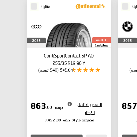
رنة
مقارنة
السنة
2025
2025
1
ضمان لمدة
ContiSportContact 5P
AO
255/35 R19 96 Y
٤٫٥/5
(540 تقييم)
السعر بالكامل
863
درهم
.00
للإطار
درهم
.00
مجموعة من 4:
3,452