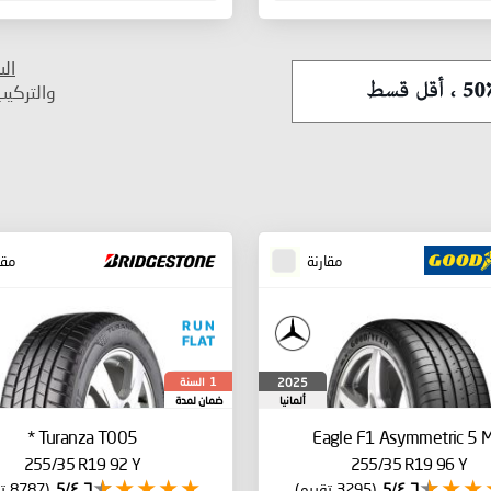
ال
والتركي
مقارنة
مقا
السنة
2025
1
ألمانيا
ضمان لمدة
*
Turanza T005
Eagle F1 Asymmetric 5
255/35 R19 92 Y
255/35 R19 96 Y
٤٫٦/5
(3295 تقييم)
٤٫٦/5
(8787 تقييم)