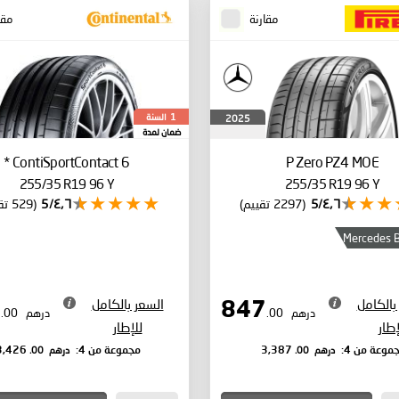
مقارنة
مقا
السنة
2025
1
ضمان لمدة
*
ContiSportContact 6
P Zero PZ4
MOE
255/35 R19 96 Y
255/35 R19 96 Y
٤٫٦/5
(2297 تقييم)
٤٫٦/5
(529 تقييم)
Mercedes 
بالكامل
السعر بالكامل
857
847
درهم
.00
درهم
.00
إطار
للإطار
درهم
.00
درهم
.00
موعة من 4:
3,387
مجموعة من 4:
3,426