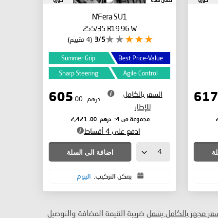
كوريا
ضمان لمدة
كوريا
الجنوبية
الجنوبية
N'Fera SU1
255/35 R19 96 W
3/5
(4 تقييم)
Summer Grip
Best Price-Value
Sharp Steering
Agile Control
السعر بالكامل
605
درهم
.00
للإطار
درهم
.00
مجموعة من 4:
2,421
ادفع على 4 أقساط
لة
اضافة الى السلة
يمكن التركيب:
اليوم
سعر مجهز بالكامل يشمل
ضريبة القيمة المضافة والتوصيل