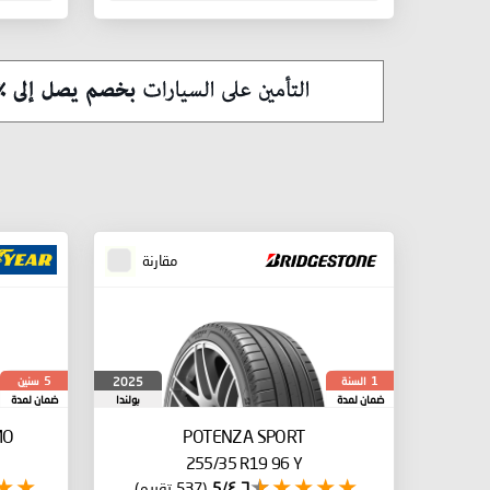
مقارنة
السنة
سنين
2025
5
1
ضمان لمدة
بولندا
ضمان لمدة
MO
POTENZA SPORT
255/35 R19 96 Y
٤٫٦/5
(537 تقييم)