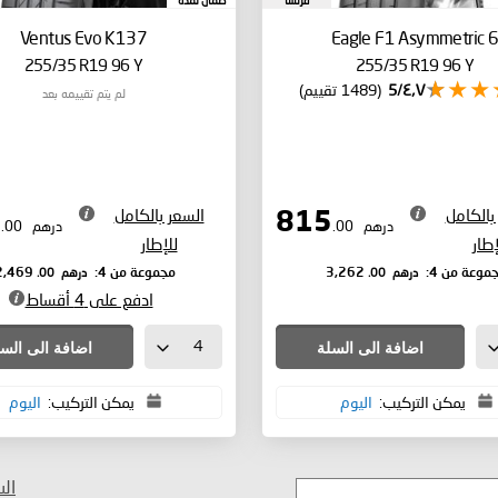
فرنسا
ضمان لمدة
Ventus Evo K137
Eagle F1 Asymmetric 
255/35 R19 96 Y
255/35 R19 96 Y
٤٫٧/5
(1489 تقييم)
لم يتم تقييمه بعد
بالكامل
السعر بالكامل
617
815
درهم
.00
درهم
.00
إطار
للإطار
درهم
.00
درهم
.00
موعة من 4:
3,262
مجموعة من 4:
2,469
ادفع على 4 أقساط
اضافة الى السلة
اضافة الى الس
يمكن التركيب:
اليوم
يمكن التركيب:
اليوم
ال