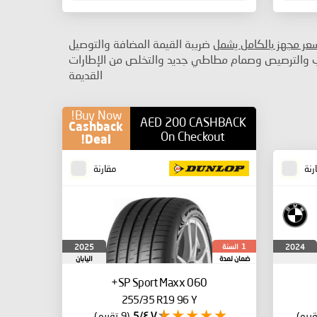
سعر مجهز بالكامل يشمل
ضريبة القيمة المضافة والتوصيل
ب والترصيص وصمام مطاطي جديد والتخلص من الإطارات
القديمة
Buy Now!
AED 200 CASHBACK
Cashback
On Checkout
Deal!
رنة
مقارنة
السنة
2025
2024
1
ضمان لمدة
اليابان
SP Sport Maxx 060+
255/35 R19 96 Y
٤٫٧/5
(9 تقييم)