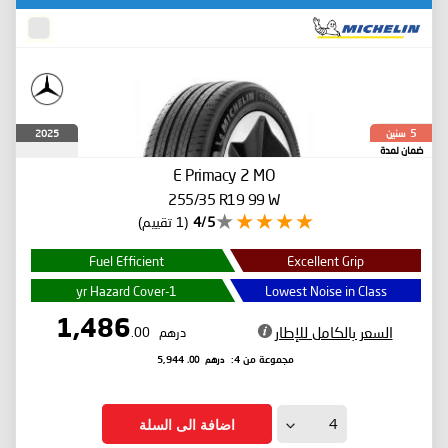
سنين
2025
5
ضمان لمدة
E Primacy 2
MO
255/35 R19 99 W
4/5
(1 تقييم)
Fuel Efficient
Excellent Grip
1-yr Hazard Cover
Lowest Noise in Class
1,486
السعر بالكامل للإطار
درهم
.00
درهم
.00
مجموعة من 4:
5,944
اضافة الى السلة