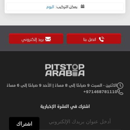
يمكن التركيب:
اليوم
اتصل بنا
بريد إلكتروني
الاثنين - السبت 9 صباحًا إلى 8 مساءً | الأحد 9 صباحًا إلى 6 مساءً
971468781110+
اشترك في النشرة الإخبارية
Sign
Up
اشتراك
for