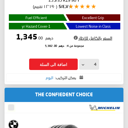
٤٫٧/5
(١٢٬١٩٠ تقييم)
Fuel Efficient
Excellent Grip
1-yr Hazard Cover
Lowest Noise in Class
1,345
السعر بالكامل للإطار
درهم
.00
درهم
.00
مجموعة من 4:
5,382
اضافة الى السلة
يمكن التركيب:
اليوم
THE CONFIEDENT CHOICE