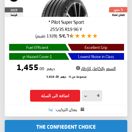
سنين
2025
5
ضمان لمدة
فرنسا
*
Pilot Super Sport
255/35 R19 96 Y
٤٫٦/5
(1328 تقييم)
Fuel Efficient
Excellent Grip
1-yr Hazard Cover
Lowest Noise in Class
1,455
السعر بالكامل للإطار
درهم
.00
درهم
.00
مجموعة من 4:
5,818
اضافة الى السلة
يمكن التركيب:
غدا
THE CONFIEDENT CHOICE