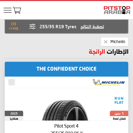
)
3
(
تصفية النتائج
255/35 R19 Tyres
وجدت
Remove
Michelin
This
Item
الإطارات
الرائجة
THE CONFIEDENT CHOICE
سنين
2025
5
ضمان لمدة
هنغاريا
Pilot Sport 4
255/35 R19 96 Y