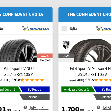
E CONFIEDENT CHOICE
THE CONFIEDENT CHO
مقارنة
مقا
سنين
2025
5
ضمان لمدة
Pilot Sport EV
NE0
Pilot Sport All Season 4
N
255/45 R21 106 Y
255/45 R21 106 V
٤٫٨/5
(408 تقييم)
٤٫٧/5
(118 تقييم)
1-yr Hazard Cover
EV Ready
1-yr Hazard Cover
EV Re
Porsche OE
Porsch
لكامل
السعر بالكامل
1,801
1,700
درهم
.00
درهم
.00