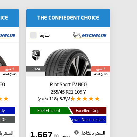
ICE
THE CONFIEDENT CHOICE
مقارنة
سنين
سنين
2024
5
5
ضمان لمدة
ضمان لمدة
E0
Pilot Sport EV
NE0
255/45 R21 106 Y
٤٫٧/5
(118 تقييم)
ady
Fuel Efficient
Excellent Grip
e OE
Lower Noise in Class
السعر بالكامل
السعر با
1,667
درهم
.00