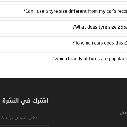
Can I use a tyre size different from my car’s re
What does tyre size 255
To which cars does this 2
Which brands of tyres are popular 
اشترك في النشرة ال
فضل
Sign
Up
for
Our