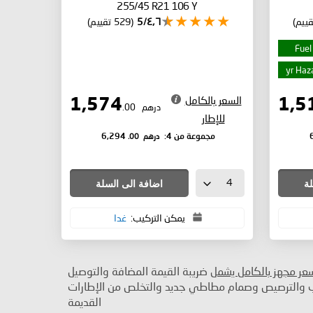
255/45 R21 106 Y
٤٫٦/5
(529 تقييم)
Fuel
السعر بالكامل
1,574
درهم
.00
للإطار
درهم
.00
مجموعة من 4:
6,294
لة
اضافة الى السلة
يمكن التركيب:
غدا
سعر مجهز بالكامل يشمل
ضريبة القيمة المضافة والتوصيل
ب والترصيص وصمام مطاطي جديد والتخلص من الإطارات
القديمة