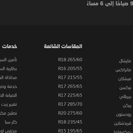
Newsletter:
المقاسات الشائعة
خدمات
265/60 R18
تأمين السي
مارشال
205/55 R16
بطارية السي
ماتراكس
215/55 R17
محاذاة ال
ميشلان
265/65 R17
خدمة وصيا
نيكسن
225/65 R17
الصيانة الد
بيريللي
285/70 R17
تغيير زيت ا
ريكن
275/60 R20
تصليح مكي
رودستون
235/45 R18
كار سبا
فريدشتاين
195/65 R15
مخفي او ت
يوكوهاما