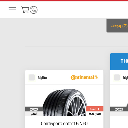
(
7
)
وجدت
TH
رنة
مقارنة
السنة
2025
2025
1
ضمان لمدة
ألمانيا
ContiSportContact 6
NE0