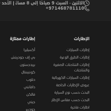
الاثنين - السبت 9 صباحًا إلى 8 مساءً | الأحد 9 صباحًا إلى 6 مساءً
971468781110+
الإطارات
إطارات ممتازة
إطارات السيارات
أكسيليرا
إطارات الطرق الوعرة
بي إف جودريتش
إطارات الشاحنات الصغيرة
بريدجستون
والشاحنات
كونتيننتال
إطارات السيارات الكهربائية
دنلوب
عروض الإطارات الخاصة
دافانتي
البحث حسب نوع السيارة
فالكن
البحث حسب مقاس الإطار
جيتي
اطارات فاخرة
جوديير