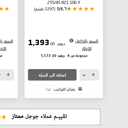
255/45 R21 106 Y
٤٫٦/5
(2297 تقييم)
السعر بالكامل
السعر با
1,393
درهم
.00
للإطار
للإط
درهم
.00
مجموعة من 4:
5,572
مج
اضافة الى السلة
يمكن التركيب:
غدا