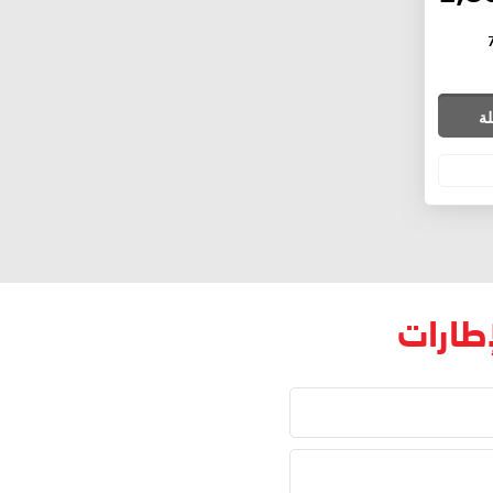
لة
إطارات