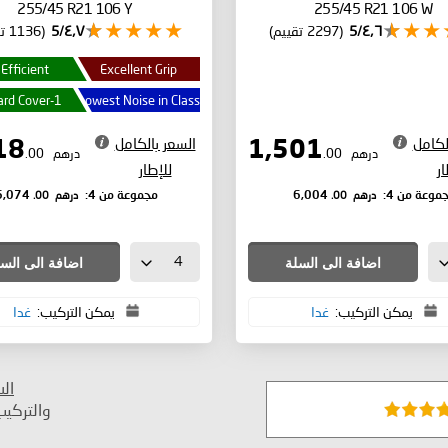
255/45 R21 106 Y
255/45 R21 106 W
٤٫٦/5
(2297 تقييم)
٤٫٧/5
(1136 تقييم)
 Efficient
Excellent Grip
1-yr Hazard Cover
Lowest Noise in Class
لكامل
السعر بالكامل
1,518
1,501
درهم
.00
درهم
.00
ار
للإطار
درهم
.00
درهم
.00
موعة من 4:
6,004
مجموعة من 4:
6,074
اضافة الى السلة
اضافة الى الس
يمكن التركيب:
غدا
يمكن التركيب:
غدا
ال
والتركي