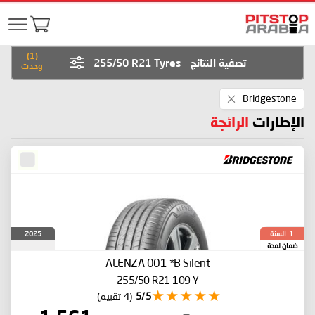
)
1
(
تصفية النتائج
255/50 R21 Tyres
وجدت
Remove
Bridgestone
This
Item
الإطارات
الرائجة
السنة
2025
1
ضمان لمدة
ALENZA 001
*B Silent
255/50 R21 109 Y
5/5
(4 تقييم)