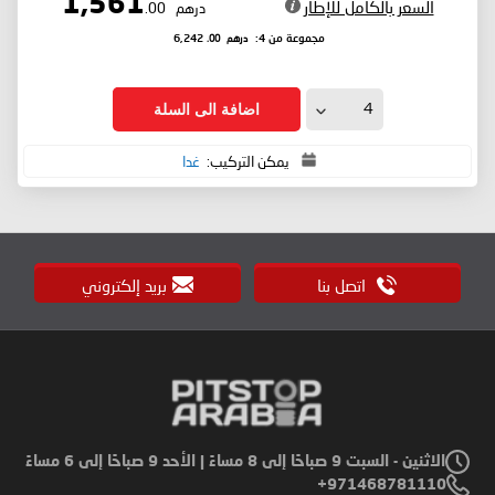
1,561
السعر بالكامل للإطار
درهم
.00
درهم
.00
مجموعة من 4:
6,242
اضافة الى السلة
يمكن التركيب:
غدا
اتصل بنا
بريد إلكتروني
الاثنين - السبت 9 صباحًا إلى 8 مساءً | الأحد 9 صباحًا إلى 6 مساءً
971468781110+