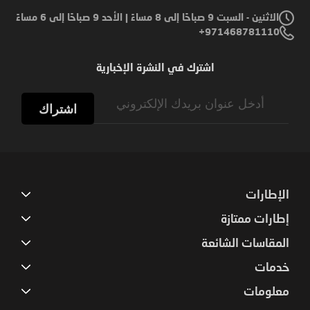
الاثنين - السبت 9 صباحًا إلى 8 مساءً | الأحد 9 صباحًا إلى 6 مساءً
971468781110+
اشترك في النشرة الإخبارية
Sign
Up
اشتراك
for
Our
Newsletter:
الإطارات
إطارات ممتازة
المقاسات الشائعة
خدمات
معلومات