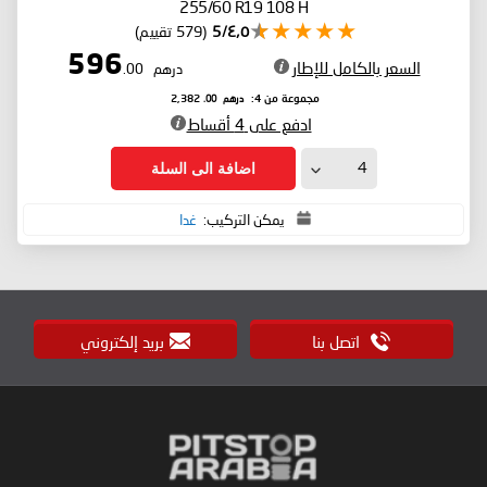
255/60 R19 108 H
٤٫٥/5
(579 تقييم)
596
السعر بالكامل للإطار
درهم
.00
درهم
.00
مجموعة من 4:
2,382
ادفع على 4 أقساط
اضافة الى السلة
يمكن التركيب:
غدا
اتصل بنا
بريد إلكتروني