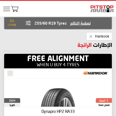
)
1
(
تصفية النتائج
255/60 R19 Tyres
وجدت
Remove
Hankook
This
Item
الإطارات
الرائجة
FREE ALIGNMENT
WHEN U BUY 4 TYRES
السنة
2024
1
ضمان لمدة
كوريا
الجنوبية
Dynapro HP2 RA33