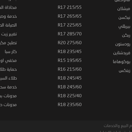
215/55 R17
محاذاة ال
ميشلان
265/65 R17
خدمة وصيا
نيكسن
225/65 R17
الصيانة الد
بيريللي
285/70 R17
تغيير زيت ا
ريكن
275/60 R20
تصليح مكي
رودستون
235/45 R18
كار سبا
فريدشتاين
195/65 R15
مخفي او ت
يوكوهاما
215/60 R16
حماية طلاء
زيتكس
245/45 R18
طلاء السي
245/60 R18
خدمة سحب
225/40 R18
مدونات بط
235/60 R18
مدونات صيا
 البيع والخدمات