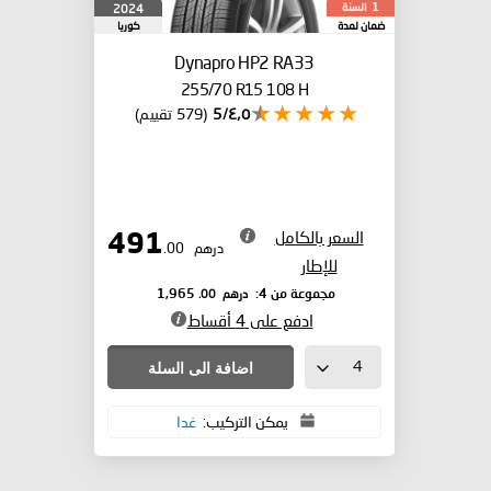
السنة
2024
1
ضمان لمدة
كوريا
الجنوبية
Dynapro HP2 RA33
255/70 R15 108 H
٤٫٥/5
(579 تقييم)
السعر بالكامل
491
درهم
.00
للإطار
درهم
.00
مجموعة من 4:
1,965
ادفع على 4 أقساط
اضافة الى السلة
يمكن التركيب:
غدا