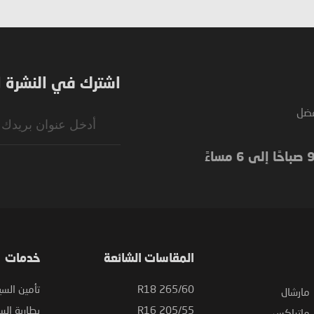
اشترك في النشرة ال
فضل
Sign
Up
for
Our
Newsletter:
المقاسات الشائعة
خدمات
265/60 R18
تأمين السي
مارشال
205/55 R16
بطارية السي
ماتراكس