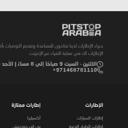
خبراء الإطارات لدينا متاحون للمساعدة وتقديم التوصيات بأ
الإطارات لك في عملية الشراء عبر الإنترنت.
الاثنين - السبت 9 صباحًا إلى 8 مساءً | الأحد 9 صباحًا إلى 6 مساءً
971468781110+
الإطارات
إطارات ممتازة
إطارات السيارات
أكسيليرا
إطارات الطرق الوعرة
بي إف جودريتش