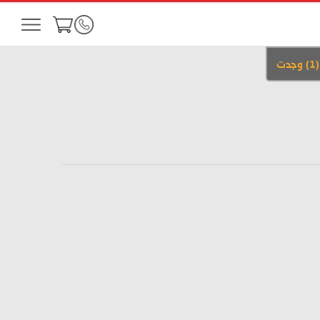
(
1
)
وجدت