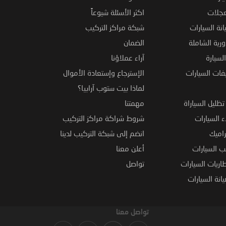
عجلات
اكثر الأسئلة شيوعاً
نة السيارات
شبكة مراكز التركيب
ورية الشاملة
الضمان
لسيارة
آراء عملاؤنا
فات السيارات
الإسترجاع وإستعادة الأموال
لماذا بيت ستوب آرابيا؟
ظليل السياراة
مهمتنا
 السيارات
شروط شراكة مراكز التركيب
راميك
انضم إلى شبكة التركيب لدينا
 السيارات
أعلن معنا
اريات السيارات
تواصل
نة السيارات
تواصل معنا