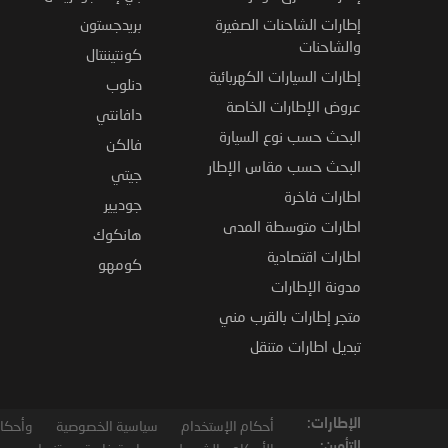
إطارات الشاحنات الصغيرة
بريدجستون
والشاحنات
كونتيننتال
إطارات السيارات الكهربائية
دنلوب
عروض الإطارات الخاصة
دافانتي
البحث حسب نوع السيارة
فالكن
البحث حسب مقاس الإطار
جيتي
اطارات فاخرة
جوديير
اطارات متوسطة المدى
هانكوك
اطارات اقتصادية
كومهو
مدونة الإطارات
متجر إطارات بالقرب مني
تبديل اطارات متنقل
الإطارات:
أحكام الإستخدام
سياسية الخصوصية
وأحكام
التأمين: