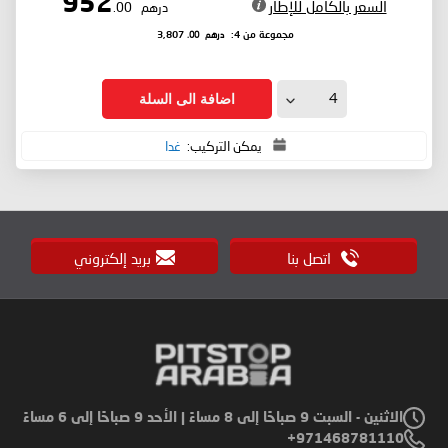
952
السعر بالكامل للإطار
درهم
.00
درهم
.00
مجموعة من 4:
3,807
اضافة الى السلة
يمكن التركيب:
غدا
اتصل بنا
بريد إلكتروني
الاثنين - السبت 9 صباحًا إلى 8 مساءً | الأحد 9 صباحًا إلى 6 مساءً
971468781110+