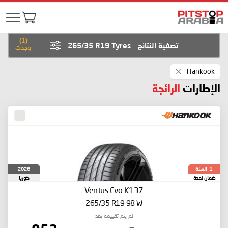
)
1
(
تصفية النتائج
265/35 R19 Tyres
وجدت
Remove
Hankook
This
Item
الإطارات
الرائجة
السنة
2026
1
ضمان لمدة
كوريا
الجنوبية
Ventus Evo K137
265/35 R19 98 W
لم يتم تقييمه بعد