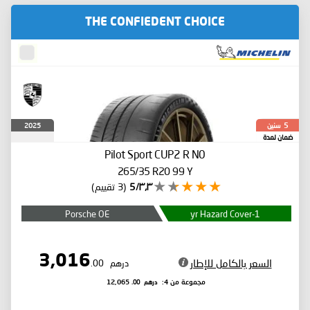
THE CONFIEDENT CHOICE
سنين
2025
5
ضمان لمدة
Pilot Sport CUP2 R
N0
265/35 R20 99 Y
٣٫٣/5
(3 تقييم)
Porsche OE
1-yr Hazard Cover
3,016
السعر بالكامل للإطار
درهم
.00
درهم
.00
مجموعة من 4:
12,065