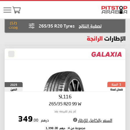
)
12
(
تصفية النتائج
265/35 R20 Tyres
وجدت
الإطارات
الرائجة
السنة
2025
1
ضمان لمدة
الصين
SL116
265/35 R20 99 W
لم يتم تقييمه بعد
349
السعر بالكامل للإطار
درهم
.00
درهم
.00
مجموعة من 4:
1,398