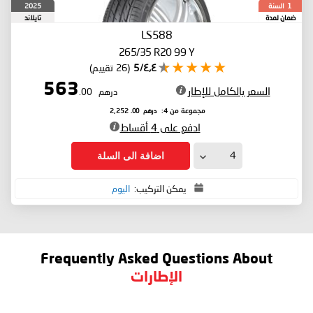
السنة
2025
1
ضمان لمدة
تايلاند
LS588
265/35 R20 99 Y
٤٫٤/5
(26 تقييم)
563
السعر بالكامل للإطار
درهم
.00
درهم
.00
مجموعة من 4:
2,252
ادفع على 4 أقساط
اضافة الى السلة
يمكن التركيب:
اليوم
Frequently Asked Questions About
الإطارات