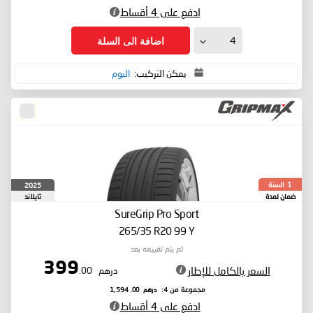
ادفع على 4 أقساط
اضافة الى السلة
يمكن التركيب:
اليوم
السنة
2025
1
ضمان لمدة
تايلاند
SureGrip Pro Sport
265/35 R20 99 Y
لم يتم تقييمه بعد
399
السعر بالكامل للإطار
درهم
.00
درهم
.00
مجموعة من 4:
1,594
ادفع على 4 أقساط