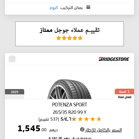
يمكن التركيب:
اليوم
السنة
2025
1
ضمان لمدة
POTENZA SPORT
265/35 R20 99 Y
٤٫٦/5
(537 تقييم)
1,545
السعر بالكامل للإطار
درهم
.00
درهم
.00
مجموعة من 4:
6,182