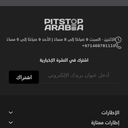
الاثنين - السبت 9 صباحًا إلى 8 مساءً | الأحد 9 صباحًا إلى 6 مساءً
971468781110+
اشترك في النشرة الإخبارية
Sign
Up
اشتراك
for
Our
Newsletter:
الإطارات
إطارات ممتازة