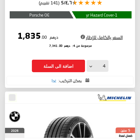
٤٫٦/5
(141 تقييم)
Porsche OE
1-yr Hazard Cover
1,835
السعر بالكامل للإطار
درهم
.00
درهم
.00
مجموعة من 4:
7,341
اضافة الى السلة
يمكن التركيب:
غدا
سنين
2026
5
ضمان لمدة