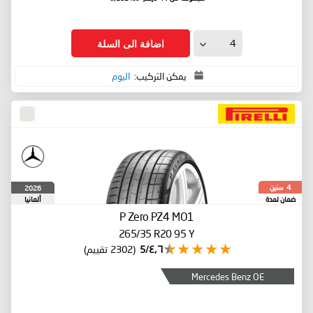
اضافة الى السلة
يمكن التركيب:
اليوم
سنين
2026
4
ضمان لمدة
ألمانيا
P Zero PZ4
MO1
265/35 R20 95 Y
٤٫٦/5
(2302 تقييم)
Mercedes Benz OE