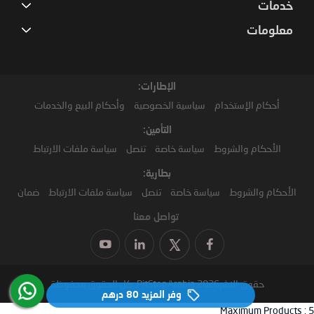
خدمات
معلومات
الإطارات:
أحكام الإستخدام
سياسية الخصوصية
وأحكام البيع والخدمات
التأمين:
الأحكام والشروط
سياسة خاصة
تنصل
سياسة ملفات الارتباط
بطارية:
الأحكام والشروط
سياسة خاصة
تنصل
سياسة ملفات الارتباط
ضمان
تواصل معنا
حقوق النشر2026 PitStopArabia. كل الحقوق محفوظة
وفر المزيد
80 درهم‏
Maximum Products :
5