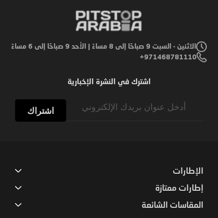
الاثنين - السبت 9 صباحًا إلى 8 مساءً | الأحد 9 صباحًا إلى 6 مساءً
971468781110+
اشترك في النشرة الإخبارية
Sign
Up
اشتراك
for
Our
Newsletter:
الإطارات
إطارات ممتازة
المقاسات الشائعة