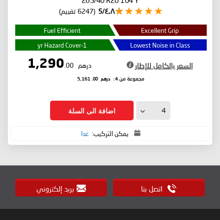
٤٫٨/5
(6247 تقييم)
Fuel Efficient
Excellent Grip
1-yr Hazard Cover
Lowest Noise in Class
1,290
السعر بالكامل للإطار
درهم
.00
درهم
.00
مجموعة من 4:
5,161
اضافة الى السلة
يمكن التركيب:
غدا
اتصل بنا
بريد إلكتروني