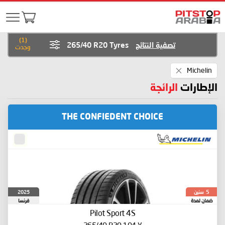
)
1
(
تصفية النتائج
265/40 R20 Tyres
وجدت
Remove
Michelin
This
Item
الإطارات
الرائجة
THE CONFIEDENT CHOICE
سنين
2025
5
ضمان لمدة
فرنسا
Pilot Sport 4S
265/40 R20 104 Y