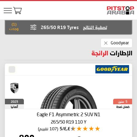
)
1
(
تصفية النتائج
265/50 R19 Tyres
وجدت
Remove
Goodyear
This
Item
الإطارات
الرائجة
سنين
2025
5
ضمان لمدة
ألمانيا
Eagle F1 Asymmetric 2 SUV
N1
265/50 R19 110 Y
٤٫٤/5
(107 تقييم)