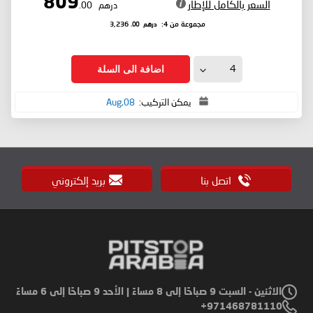
809
السعر بالكامل للإطار
درهم
.00
درهم
.00
مجموعة من 4:
3,236
اضافة الى السلة
يمكن التركيب:
08,Aug
اتصل بنا
بريد إلكتروني
الاثنين - السبت 9 صباحًا إلى 8 مساءً | الأحد 9 صباحًا إلى 6 مساءً
971468781110+