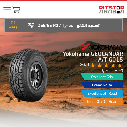
)
1
(
تصفية النتائج
265/65 R17 Tyres
وجدت
Yokohama GEOLANDAR
A/T G015
٤٫٦/5
(1452 تقييم)
Excellent Grip
Lower Noise
Excellent off Road
Great On/Off Road