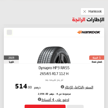
Remove
Hankook
This
Item
الإطارات
الرائجة
السنة
2025
1
ضمان لمدة
كوريا
الجنوبية
Dynapro HP3 RA55
265/65 R17 112 H
لم يتم تقييمه بعد
514
السعر بالكامل للإطار
درهم
.00
درهم
.00
مجموعة من 4:
2,056
ادفع على 4 أقساط