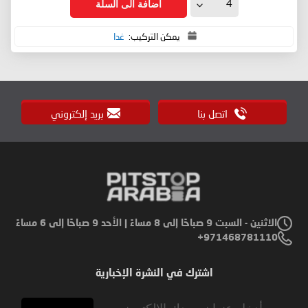
اضافة الى السلة
يمكن التركيب:
غدا
اتصل بنا
بريد إلكتروني
الاثنين - السبت 9 صباحًا إلى 8 مساءً | الأحد 9 صباحًا إلى 6 مساءً
971468781110+
اشترك في النشرة الإخبارية
Sign