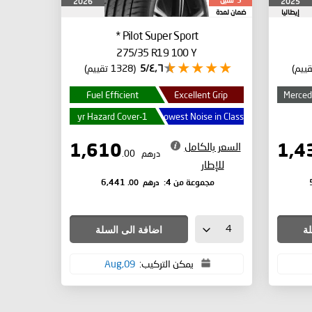
سنين
2026
2025
5
إيطاليا
ضمان لمدة
*
Pilot Super Sport
275/35 R19 100 Y
٤٫٦/5
(1328 تقييم)
Fuel Efficient
Excellent Grip
Merced
1-yr Hazard Cover
Lowest Noise in Class
السعر بالكامل
1,610
درهم
.00
للإطار
درهم
.00
مجموعة من 4:
6,441
لة
اضافة الى السلة
يمكن التركيب:
09,Aug