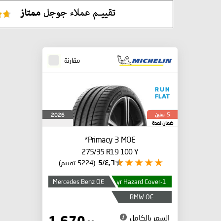
مقارنة
سنين
2026
5
ضمان لمدة
Primacy 3
MOE*
275/35 R19 100 Y
٤٫٦/5
(5224 تقييم)
Mercedes Benz OE
1-yr Hazard Cover
BMW OE
السعر بالكامل