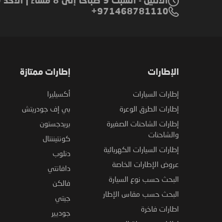
الاثنين - السبت 9 صباحًا إلى 8 مساءً | الأحد 9 صباحًا إلى 6 مساءً
971468781110+
الإطارات
إطارات ممتازة
إطارات السيارات
أكسيليرا
إطارات الطرق الوعرة
بي إف جودريتش
إطارات الشاحنات الصغيرة
بريدجستون
والشاحنات
كونتيننتال
إطارات السيارات الكهربائية
دنلوب
عروض الإطارات الخاصة
دافانتي
البحث حسب نوع السيارة
فالكن
البحث حسب مقاس الإطار
جيتي
اطارات فاخرة
جوديير