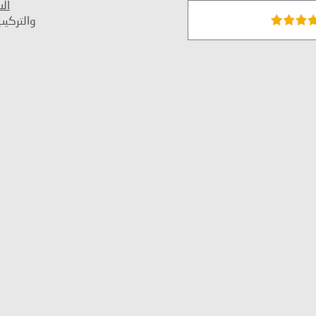
ال
والتركي