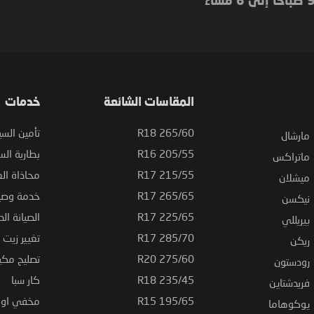
المقاسات الشائعة
خدمات
265/60 R18
تأمين السي
مارشال
205/55 R16
بطارية السي
ماتراكس
215/55 R17
محاذاة ال
ميشلان
265/65 R17
خدمة وصيا
نيكسن
225/65 R17
الصيانة الد
بيريللي
285/70 R17
تغيير زيت ا
ريكن
275/60 R20
تصليح مكي
رودستون
235/45 R18
كار سبا
فريدشتاين
195/65 R15
مخفي او ت
يوكوهاما