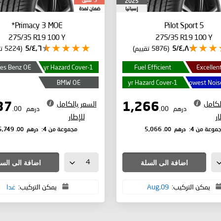
سنين
2025
5
إسبانيا
ضمان لمدة
Primacy 3
MOE*
Pilot Sport 5
275/35 R19 100 Y
275/35 R19 100 Y
٤٫٨/5
(5876 تقييم)
٤٫٦/5
(5224 تقييم)
es Benz OE
1-yr Hazard Cover
Fuel Efficient
Excellent
BMW OE
1-yr Hazard Cover
Lowest Noise
لكامل
السعر بالكامل
1,437
1,266
درهم
.00
درهم
.00
ار
للإطار
درهم
.00
درهم
.00
موعة من 4:
5,066
مجموعة من 4:
5,749
اضافة الى السلة
اضافة الى الس
يمكن التركيب:
09,Aug
يمكن التركيب:
غدا