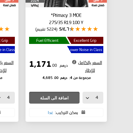
سنين
سنين
2024
5
5
ضمان لمدة
إيطاليا
ضمان لمدة
Primacy 3
MOE*
275/35 R19 100 Y
٤٫٦/5
(5224 تقييم)
 Grip
Fuel Efficient
Excellent Grip
 in Class
Lower Noise in Class
السعر بالكامل
السعر با
1,171
درهم
.00
للإطار
للإط
درهم
.00
مجموعة من 4:
4,685
مج
اضافة الى السلة
يمكن التركيب:
غدا