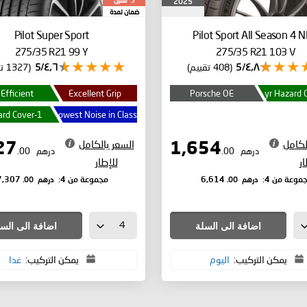
سنين
2025
5
ضمان لمدة
Pilot Super Sport
Pilot Sport All Season 4
N
275/35 R21 99 Y
275/35 R21 103 V
٤٫٨/5
(408 تقييم)
٤٫٦/5
(1327 تقييم)
 Efficient
Excellent Grip
Porsche OE
1-yr Hazard Cover
Lowest Noise in Class
لكامل
السعر بالكامل
1,827
1,654
درهم
.00
درهم
.00
ار
للإطار
درهم
.00
درهم
.00
موعة من 4:
6,614
مجموعة من 4:
7,307
اضافة الى السلة
اضافة الى الس
يمكن التركيب:
اليوم
يمكن التركيب:
غدا