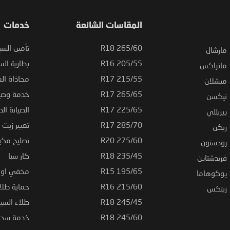
المقاسات الشائعة
خدمات
265/60 R18
تأمين السي
مارشال
205/55 R16
بطارية السي
ماتراكس
215/55 R17
محاذاة ال
ميشلان
265/65 R17
خدمة وصيا
نيكسن
225/65 R17
الصيانة الد
بيريللي
285/70 R17
تغيير زيت ا
ريكن
275/60 R20
تصليح مكي
رودستون
235/45 R18
كار سبا
فريدشتاين
195/65 R15
مخفي او ت
يوكوهاما
215/60 R16
حماية طلاء
زيتكس
245/45 R18
طلاء السي
245/60 R18
خدمة سحب