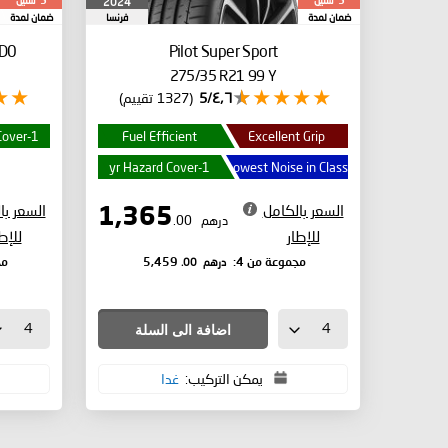
سنين
سنين
2024
5
5
ضمان لمدة
فرنسا
ضمان لمدة
D0
Pilot Super Sport
275/35 R21 99 Y
٤٫٦/5
(1327 تقييم)
1-yr Hazard Cover
Fuel Efficient
Excellent Grip
1-yr Hazard Cover
Lowest Noise in Class
السعر بالكامل
السعر با
1,365
درهم
.00
للإطار
للإط
درهم
.00
مجموعة من 4:
5,459
مج
اضافة الى السلة
يمكن التركيب:
غدا