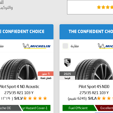
ال
والتركي
E CONFIEDENT CHOICE
THE CONFIEDENT CHO
مقارنة
مقا
سنين
2025
5
فرنسا
ضمان لمدة
Pilot Sport 4
N0 Acoustic
Pilot Sport 4S
ND0
275/35 R21 103 Y
275/35 R21 103 Y
٤٫٨/5
(6245 تقييم)
٤٫٧/5
(١٢٬١٩٠ تقييم)
sche OE
1-yr Hazard Cover
Fuel Efficient
Excellent