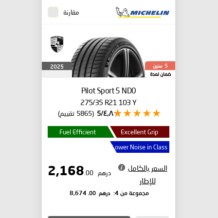
مقارنة
سنين
2025
5
ضمان لمدة
Pilot Sport 5
ND0
275/35 R21 103 Y
٤٫٨/5
(5865 تقييم)
Fuel Efficient
Excellent Grip
Lower Noise in Class
السعر بالكامل
2,168
درهم
.00
للإطار
درهم
.00
مجموعة من 4:
8,674