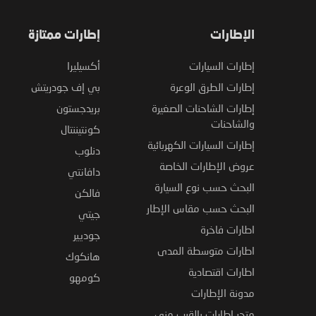
الإطارات
إطارات ممتازة
إطارات السيارات
أكسيليرا
إطارات الطرق الوعرة
بي إف جودريتش
إطارات الشاحنات الصغيرة
بريدجستون
والشاحنات
كونتيننتال
إطارات السيارات الكهربائية
دنلوب
عروض الإطارات الخاصة
دافانتي
البحث حسب نوع السيارة
فالكن
البحث حسب مقاس الإطار
جيتي
اطارات فاخرة
جوديير
اطارات متوسطة المدى
هانكوك
اطارات اقتصادية
كومهو
مدونة الإطارات
متجر إطارات بالقرب مني