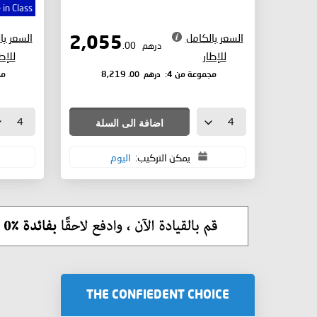
 in Class
السعر بالكامل
السعر با
2,055
درهم
.00
للإطار
للإط
درهم
.00
مجموعة من 4:
8,219
مج
اضافة الى السلة
يمكن التركيب:
اليوم
THE CONFIEDENT CHOICE