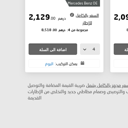
Mercedes Benz OE
السعر بالكامل
2,129
درهم
.00
للإطار
درهم
.00
مجموعة من 4:
8,518
لة
اضافة الى السلة
يمكن التركيب:
اليوم
سعر مجهز بالكامل يشمل
ضريبة القيمة المضافة والتوصيل
ب والترصيص وصمام مطاطي جديد والتخلص من الإطارات
القديمة