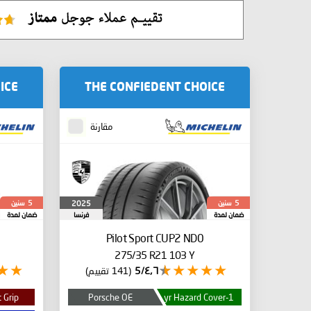
ICE
THE CONFIEDENT CHOICE
مقارنة
سنين
سنين
2025
5
5
ضمان لمدة
فرنسا
ضمان لمدة
Pilot Sport CUP2
ND0
275/35 R21 103 Y
٤٫٦/5
(141 تقييم)
 Grip
Porsche OE
1-yr Hazard Cover