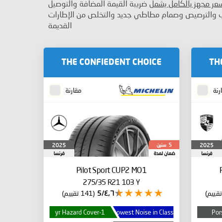
سعر مجهز بالكامل يشمل
ضريبة القيمة المضافة والتوصيل
ب والترصيص وصمام مطاطي جديد والتخلص من الإطارات
القديمة
THE CONFIEDENT CHOICE
TH
رنة
مقارنة
سنين
2025
2025
5
فرنسا
ضمان لمدة
فرنسا
Pilot Sport CUP2
MO1
275/35 R21 103 Y
٤٫٦/5
(141 تقييم)
1-yr Hazard Cover
Lowest Noise in Class
Por