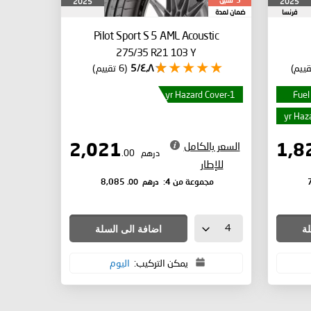
سنين
2025
2025
5
فرنسا
ضمان لمدة
Pilot Sport S 5
AML Acoustic
275/35 R21 103 Y
٤٫٨/5
(6 تقييم)
1-yr Hazard Cover
Fuel
السعر بالكامل
2,021
درهم
.00
للإطار
درهم
.00
مجموعة من 4:
8,085
لة
اضافة الى السلة
يمكن التركيب:
اليوم