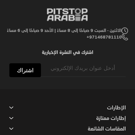
الاثنين - السبت 9 صباحًا إلى 8 مساءً | الأحد 9 صباحًا إلى 6 مساءً
971468781110+
اشترك في النشرة الإخبارية
Sign
Up
اشتراك
for
Our
Newsletter:
الإطارات
إطارات ممتازة
المقاسات الشائعة