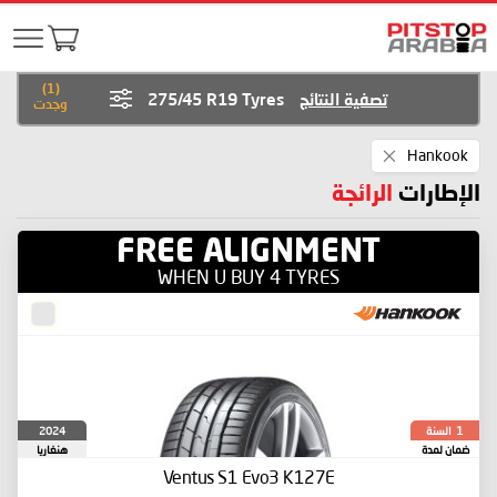
)
1
(
تصفية النتائج
275/45 R19 Tyres
وجدت
Remove
Hankook
This
Item
الإطارات
الرائجة
FREE ALIGNMENT
WHEN U BUY 4 TYRES
السنة
2024
1
ضمان لمدة
هنغاريا
Ventus S1 Evo3 K127E