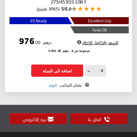
275/45 R19 108 Y
٤٫٥/5
(3065 تقييم)
EV Ready
Excellent Grip
Tesla OE
976
السعر بالكامل للإطار
درهم
.00
درهم
.00
مجموعة من 4:
3,902
اضافة الى السلة
يمكن التركيب:
اليوم
اتصل بنا
بريد إلكتروني