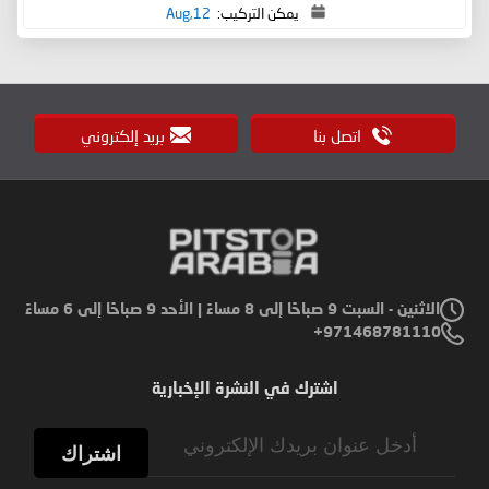
يمكن التركيب:
12,Aug
اتصل بنا
بريد إلكتروني
الاثنين - السبت 9 صباحًا إلى 8 مساءً | الأحد 9 صباحًا إلى 6 مساءً
971468781110+
اشترك في النشرة الإخبارية
Sign
Up
اشتراك
for
Our