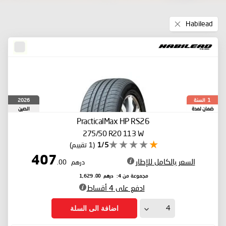
Remove
Habilead
This
Item
السنة
2026
1
ضمان لمدة
الصين
PracticalMax HP RS26
275/50 R20 113 W
1/5
(1 تقييم)
407
السعر بالكامل للإطار
درهم
.00
درهم
.00
مجموعة من 4:
1,629
ادفع على 4 أقساط
اضافة الى السلة