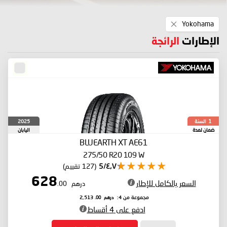
Remove
Yokohama
This
Item
الإطارات
الرائجة
السنة
2025
1
ضمان لمدة
اليابان
BLUEARTH XT AE61
275/50 R20 109 W
٤٫٧/5
(127 تقييم)
628
السعر بالكامل للإطار
درهم
.00
درهم
.00
مجموعة من 4:
2,513
ادفع على 4 أقساط