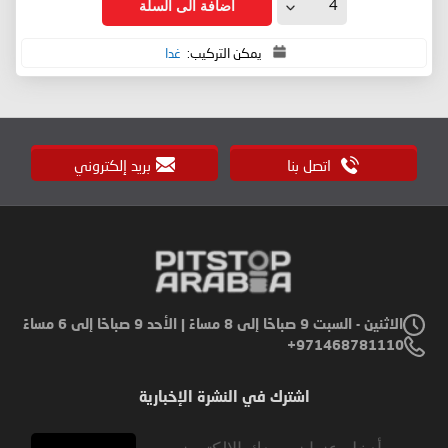
اضافة الى السلة
يمكن التركيب:
غدا
اتصل بنا
بريد إلكتروني
الاثنين - السبت 9 صباحًا إلى 8 مساءً | الأحد 9 صباحًا إلى 6 مساءً
971468781110+
اشترك في النشرة الإخبارية
Sign