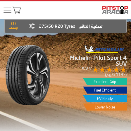
)
1
(
تصفية النتائج
275/50 R20 Tyres
وجدت
Michelin Pilot Sport 4
SUV
٤٫٧/5
(1137 تقييم)
Excellent Grip
Fuel Efficient
EV Ready
Lower Noise