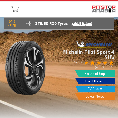
)
21
(
تصفية النتائج
275/50 R20 Tyres
وجدت
Michelin Pilot Sport 4
SUV
٤٫٧/5
(1135 تقييم)
Excellent Grip
Fuel Efficient
EV Ready
Lower Noise