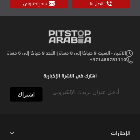
اتصل بنا
بريد إلكتروني
الاثنين - السبت 9 صباحًا إلى 8 مساءً | الأحد 9 صباحًا إلى 6 مساءً
971468781110+
اشترك في النشرة الإخبارية
Sign
Up
اشتراك
for
Our
Newsletter:
الإطارات