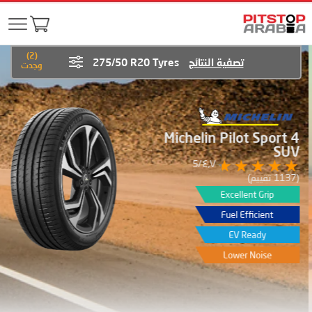
)
2
(
تصفية النتائج
275/50 R20 Tyres
وجدت
Michelin Pilot Sport 4
SUV
٤٫٧/5
(1137 تقييم)
Excellent Grip
Fuel Efficient
EV Ready
Lower Noise