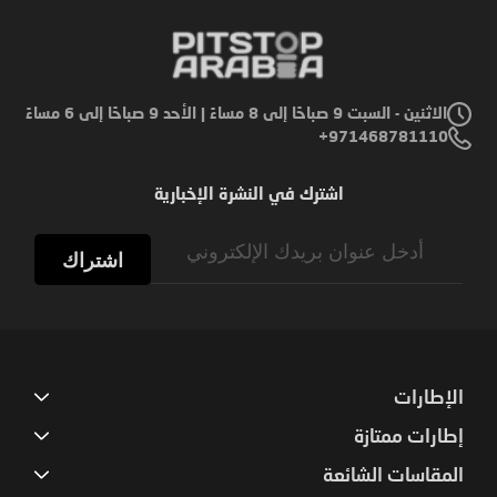
الاثنين - السبت 9 صباحًا إلى 8 مساءً | الأحد 9 صباحًا إلى 6 مساءً
971468781110+
اشترك في النشرة الإخبارية
Sign
Up
اشتراك
for
Our
Newsletter:
الإطارات
إطارات ممتازة
المقاسات الشائعة