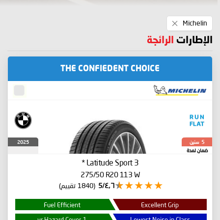
Remove
Michelin
This
Item
الإطارات
الرائجة
THE CONFIEDENT CHOICE
سنين
2025
5
ضمان لمدة
*
Latitude Sport 3
275/50 R20 113 W
٤٫٦/5
(1840 تقييم)
Fuel Efficient
Excellent Grip
1-yr Hazard Cover
Lowest Noise in Class