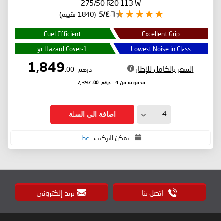
275/50 R20 113 W
٤٫٦/5
(1840 تقييم)
Fuel Efficient
Excellent Grip
1-yr Hazard Cover
Lowest Noise in Class
1,849
السعر بالكامل للإطار
درهم
.00
درهم
.00
مجموعة من 4:
7,397
اضافة الى السلة
يمكن التركيب:
غدا
اتصل بنا
بريد إلكتروني