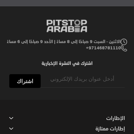
الاثنين - السبت 9 صباحًا إلى 8 مساءً | الأحد 9 صباحًا إلى 6 مساءً
971468781110+
اشترك في النشرة الإخبارية
Sign
Up
اشتراك
for
Our
Newsletter:
الإطارات
إطارات ممتازة