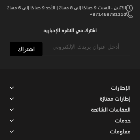
الاثنين - السبت 9 صباحًا إلى 8 مساءً | الأحد 9 صباحًا إلى 6 مساءً
971468781110+
اشترك في النشرة الإخبارية
Sign
Up
اشتراك
for
Our
Newsletter:
الإطارات
إطارات ممتازة
المقاسات الشائعة
خدمات
معلومات