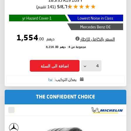
٤٫٦/5
(141 تقييم)
1-yr Hazard Cover
Lowest Noise in Class
Mercedes Benz OE
1,554
السعر بالكامل للإطار
درهم
.00
درهم
.00
مجموعة من 4:
6,216
اضافة الى السلة
يمكن التركيب:
غدا
THE CONFIEDENT CHOICE