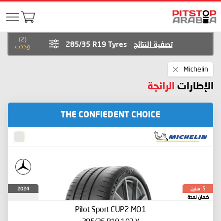
)
2
(
تصفية النتائج
285/35 R19 Tyres
وجدت
Remove
Michelin
This
Item
الإطارات
الرائجة
THE CONFIEDENT CHOICE
سنين
2024
5
ضمان لمدة
Pilot Sport CUP2
MO1
285/35 R19 103 Y