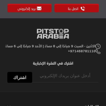
اتصل بنا
بريد إلكتروني
الاثنين - السبت 9 صباحًا إلى 8 مساءً | الأحد 9 صباحًا إلى 6 مساءً
971468781110+
اشترك في النشرة الإخبارية
Sign
Up
اشتراك
for
Our
Newsletter: