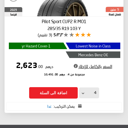
سنين
2025
5
ضمان لمدة
فرنسا
Pilot Sport CUP2 R
MO1
285/35 R19 103 Y
٣٫٣/5
(3 تقييم)
1-yr Hazard Cover
Lowest Noise in Class
Mercedes Benz OE
2,623
السعر بالكامل للإطار
درهم
.00
درهم
.00
مجموعة من 4:
10,491
اضافة الى السلة
يمكن التركيب:
غدا