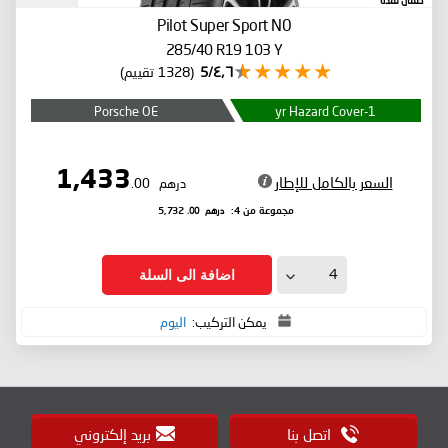
ضمان لمدة
Pilot Super Sport
N0
285/40 R19 103 Y
٤٫٦/5
(1328 تقييم)
Porsche OE
1-yr Hazard Cover
1,433
السعر بالكامل للإطار
درهم
.00
درهم
.00
مجموعة من 4:
5,732
اضافة الى السلة
يمكن التركيب:
اليوم
اتصل بنا
بريد إلكتروني