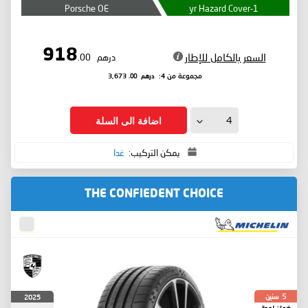
Porsche OE
1-yr Hazard Cover
918
السعر بالكامل للإطار
درهم
.00
درهم
.00
مجموعة من 4:
3,673
اضافة الى السلة
يمكن التركيب:
غدا
THE CONFIEDENT CHOICE
سنين
2025
5