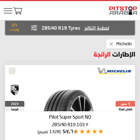
)
2
(
تصفية النتائج
285/40 R19 Tyres
وجدت
Remove
Michelin
This
Item
الإطارات
الرائجة
سنين
2023
5
ضمان لمدة
فرنسا
Pilot Super Sport
N0
285/40 R19 103 Y
٤٫٦/5
(1328 تقييم)