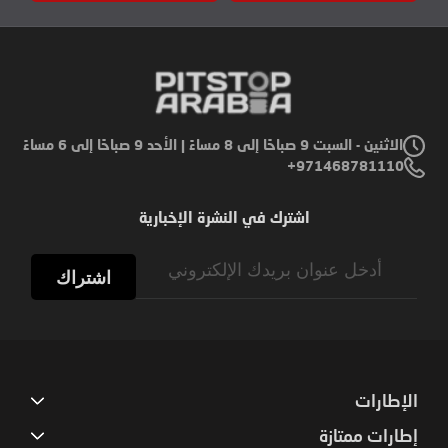
الاثنين - السبت 9 صباحًا إلى 8 مساءً | الأحد 9 صباحًا إلى 6 مساءً
971468781110+
اشترك في النشرة الإخبارية
Sign
Up
اشتراك
for
Our
Newsletter:
الإطارات
إطارات ممتازة