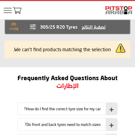
)
0
(
تصفية النتائج
305/25 R20 Tyres
وجدت
We can't find products matching the selection.
Frequently Asked Questions About
الإطارات
How do I find the correct tyre size for my car?
Do front and back tyres need to match sizes?