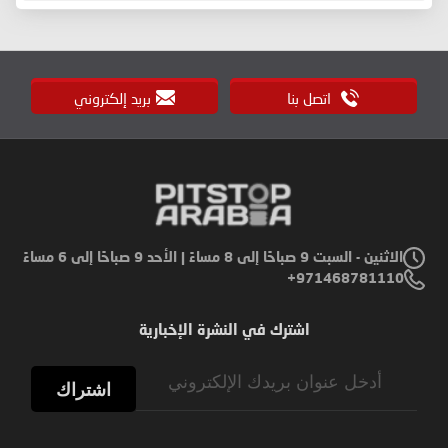
اتصل بنا
بريد إلكتروني
الاثنين - السبت 9 صباحًا إلى 8 مساءً | الأحد 9 صباحًا إلى 6 مساءً
971468781110+
اشترك في النشرة الإخبارية
Sign
Up
اشتراك
for
Our
Newsletter: