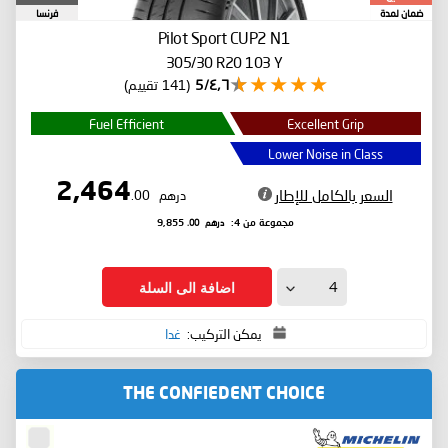
ضمان لمدة
فرنسا
Pilot Sport CUP2
N1
305/30 R20 103 Y
٤٫٦/5
(141 تقييم)
Fuel Efficient
Excellent Grip
Lower Noise in Class
2,464
السعر بالكامل للإطار
درهم
.00
درهم
.00
مجموعة من 4:
9,855
اضافة الى السلة
يمكن التركيب:
غدا
THE CONFIEDENT CHOICE