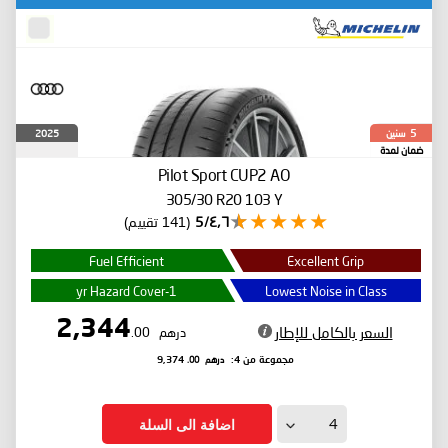
سنين
2025
5
ضمان لمدة
Pilot Sport CUP2
AO
305/30 R20 103 Y
٤٫٦/5
(141 تقييم)
Fuel Efficient
Excellent Grip
1-yr Hazard Cover
Lowest Noise in Class
2,344
السعر بالكامل للإطار
درهم
.00
درهم
.00
مجموعة من 4:
9,374
اضافة الى السلة