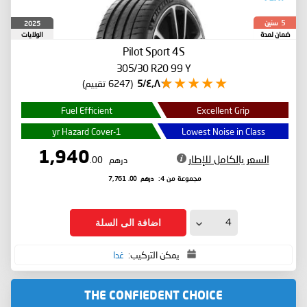
سنين
2025
5
ضمان لمدة
الولايات
المتحدة
Pilot Sport 4S
305/30 R20 99 Y
٤٫٨/5
(6247 تقييم)
Fuel Efficient
Excellent Grip
1-yr Hazard Cover
Lowest Noise in Class
1,940
السعر بالكامل للإطار
درهم
.00
درهم
.00
مجموعة من 4:
7,761
اضافة الى السلة
يمكن التركيب:
غدا
THE CONFIEDENT CHOICE