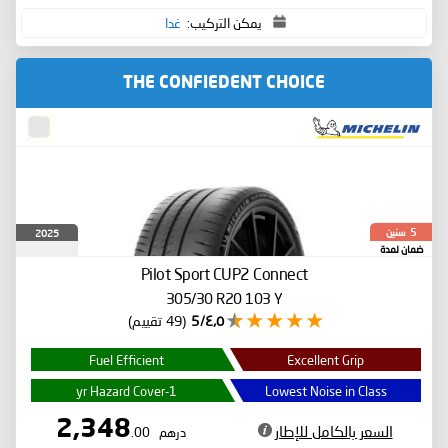
يمكن التركيب:
غدا
THE CONFIEDENT CHOICE
سنين
2025
5
ضمان لمدة
Pilot Sport CUP2 Connect
305/30 R20 103 Y
٤٫٥/5
(49 تقييم)
Fuel Efficient
Excellent Grip
1-yr Hazard Cover
Lowest Noise in Class
2,348
السعر بالكامل للإطار
درهم
.00