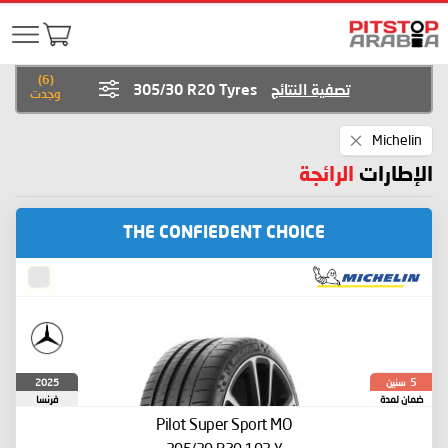
)
6
(
تصفية النتائج
305/30 R20 Tyres
وجدت
Remove
Michelin
This
Item
الإطارات
الرائجة
THE CONFIEDENT CHOICE
سنين
2025
5
ضمان لمدة
فرنسا
Pilot Super Sport
MO
305/30 R20 103 Y