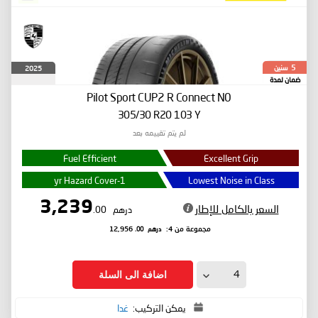
سنين
2025
5
ضمان لمدة
Pilot Sport CUP2 R Connect
N0
305/30 R20 103 Y
لم يتم تقييمه بعد
Fuel Efficient
Excellent Grip
1-yr Hazard Cover
Lowest Noise in Class
3,239
السعر بالكامل للإطار
درهم
.00
درهم
.00
مجموعة من 4:
12,956
اضافة الى السلة
يمكن التركيب:
غدا