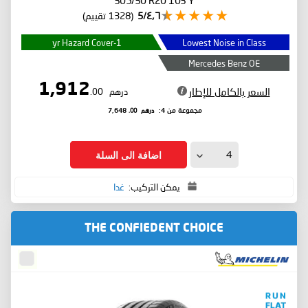
٤٫٦/5
(1328 تقييم)
1-yr Hazard Cover
Lowest Noise in Class
Mercedes Benz OE
1,912
السعر بالكامل للإطار
درهم
.00
درهم
.00
مجموعة من 4:
7,648
اضافة الى السلة
يمكن التركيب:
غدا
THE CONFIEDENT CHOICE