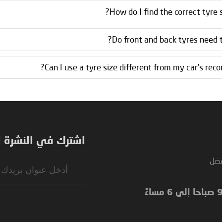
How do I find the correct tyre s
Do front and back tyres need t
Can I use a tyre size different from my car’s re
اشترك في النشرة ال
فضل
Sign
Up
for
Our
Newsletter: