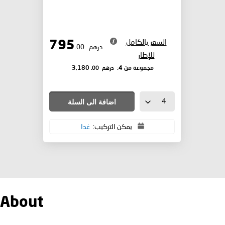
السعر بالكامل
795
درهم
.00
للإطار
درهم
.00
مجموعة من 4:
3,180
اضافة الى السلة
يمكن التركيب:
غدا
 About