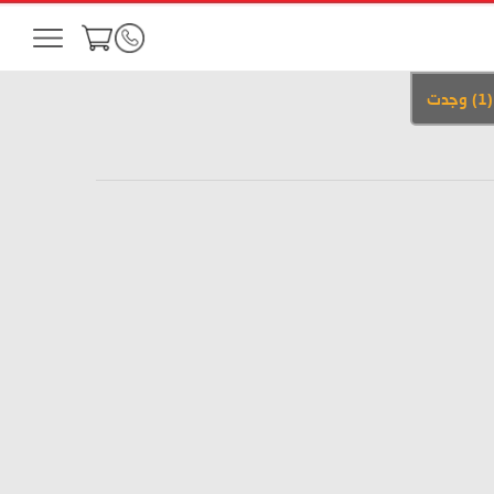
(
1
)
وجدت