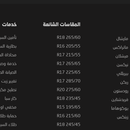
المقاسات الشائعة
خدمات
265/60 R18
تأمين السي
مارشال
205/55 R16
بطارية السي
ماتراكس
215/55 R17
محاذاة ال
ميشلان
265/65 R17
خدمة وصيا
نيكسن
225/65 R17
الصيانة الد
بيريللي
285/70 R17
تغيير زيت ا
ريكن
275/60 R20
تصليح مكي
رودستون
235/45 R18
كار سبا
فريدشتاين
195/65 R15
مخفي او ت
يوكوهاما
215/60 R16
حماية طلاء
زيتكس
245/45 R18
طلاء السي