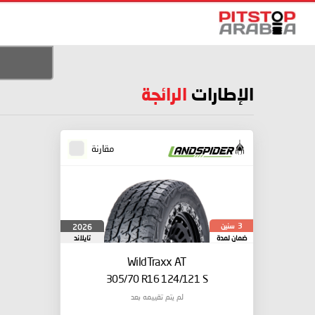
الإطارات
الرائجة
مقارنة
سنين
2026
3
ضمان لمدة
تايلاند
WildTraxx AT
305/70 R16 124/121 S
لم يتم تقييمه بعد