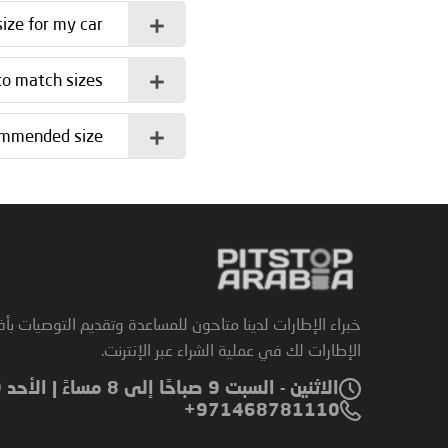
ize for my car?
o match sizes?
commended size?
خبراء الإطارات لدينا متاحون للمساعدة وتقديم التوصيات بأ
الإطارات لك في عملية الشراء عبر الإنترنت.
الاثنين - السبت 9 صباحًا إلى 8 مساءً | الأحد 9 صباحًا إلى 6 مساءً
971468781110+