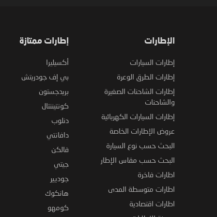
الإطارات
إطارات ممتازة
إطارات السيارات
أكسيليرا
إطارات الطرق الوعرة
بي إف جودريتش
إطارات الشاحنات الصغيرة
بريدجستون
والشاحنات
كونتيننتال
إطارات السيارات الكهربائية
دنلوب
عروض الإطارات الخاصة
دافانتي
البحث حسب نوع السيارة
فالكن
البحث حسب مقاس الإطار
جيتي
اطارات فاخرة
جوديير
اطارات متوسطة المدى
هانكوك
اطارات اقتصادية
كومهو