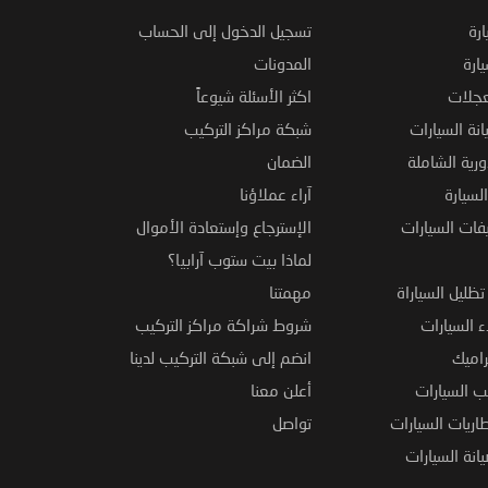
ارة
تسجيل الدخول إلى الحساب
ارة
المدونات
عجلات
اكثر الأسئلة شيوعاً
نة السيارات
شبكة مراكز التركيب
ورية الشاملة
الضمان
لسيارة
آراء عملاؤنا
فات السيارات
الإسترجاع وإستعادة الأموال
لماذا بيت ستوب آرابيا؟
ظليل السياراة
مهمتنا
 السيارات
شروط شراكة مراكز التركيب
راميك
انضم إلى شبكة التركيب لدينا
 السيارات
أعلن معنا
اريات السيارات
تواصل
نة السيارات