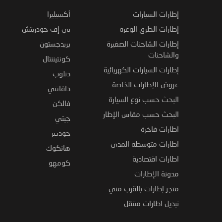
إطارات السيارات
أكسيليرا
إطارات الطرق الوعرة
بي إف جودريتش
إطارات الشاحنات الصغيرة
بريدجستون
والشاحنات
كونتيننتال
إطارات السيارات الكهربائية
دنلوب
عروض الإطارات الخاصة
دافانتي
البحث حسب نوع السيارة
فالكن
البحث حسب مقاس الإطار
جيتي
اطارات فاخرة
جوديير
اطارات متوسطة المدى
هانكوك
اطارات اقتصادية
كومهو
مدونة الإطارات
متجر إطارات بالقرب مني
تبديل اطارات متنقل