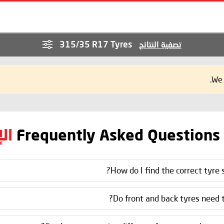
315/35 R17 Tyres
تصفية النتائج
We 
Frequently Asked Questions
ال
How do I find the correct tyre s
Do front and back tyres need t