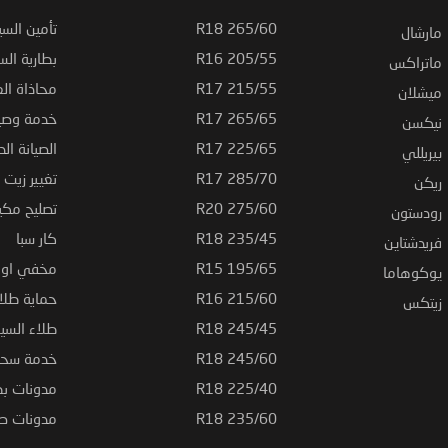
265/60 R18
تأمين السي
مارشال
205/55 R16
بطارية السي
ماتراكس
215/55 R17
محاذاة ال
ميشلان
265/65 R17
خدمة وصيا
نيكسن
225/65 R17
الصيانة الد
بيريللي
285/70 R17
تغيير زيت ا
ريكن
275/60 R20
تصليح مكي
رودستون
235/45 R18
كار سبا
فريدشتاين
195/65 R15
مخفي او ت
يوكوهاما
215/60 R16
حماية طلاء
زيتكس
245/45 R18
طلاء السي
245/60 R18
خدمة سحب
225/40 R18
مدونات بط
235/60 R18
مدونات صيا