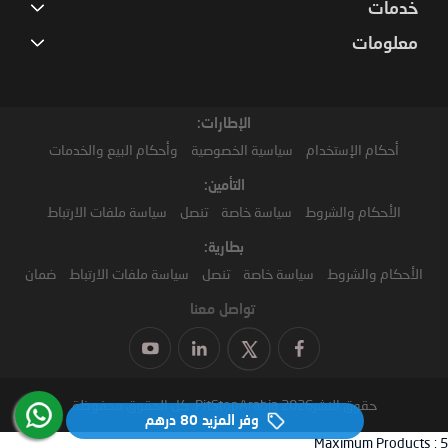
خدمات
معلومات
الإطارات:
أحكام الإستخدام
سياسية الخصوصية
وأحكام البيع والخدمات
التأمين:
الأحكام والشروط
سياسة خاصة
تنصل
سياسة ملفات الارتباط
بطارية:
الأحكام والشروط
سياسة خاصة
تنصل
سياسة ملفات الارتباط
ضمان
تواصل معنا
حقوق النشر2026 PitStopArabia. كل الحقوق محفوظة
وفر المزيد
80 درهم‏
Maximum Products :
5