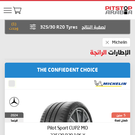
)
1
(
تصفية النتائج
325/30 R20 Tyres
وجدت
Remove
Michelin
This
Item
الإطارات
الرائجة
THE CONFIEDENT CHOICE
سنين
2024
5
ضمان لمدة
فرنسا
Pilot Sport CUP2
MO
325/30 R20 106 Y