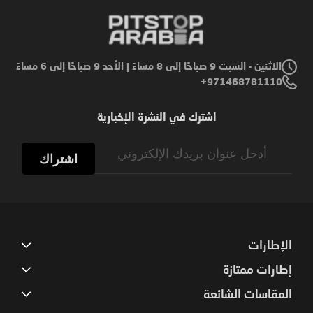
الاثنين - السبت 9 صباحًا إلى 8 مساءً | الأحد 9 صباحًا إلى 6 مساءً
971468781110+
اشترك في النشرة الإخبارية
Sign
Up
اشتراك
for
Our
Newsletter:
الإطارات
إطارات ممتازة
المقاسات الشائعة