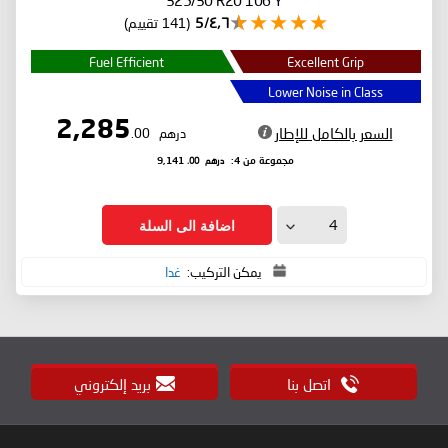
٤٫٦/5
(141 تقييم)
Fuel Efficient
Excellent Grip
Lower Noise in Class
2,285
السعر بالكامل للإطار
درهم
.00
درهم
.00
مجموعة من 4:
9,141
اضافة الى السلة
يمكن التركيب:
غدا
اتصل بنا
بريد إلكتروني