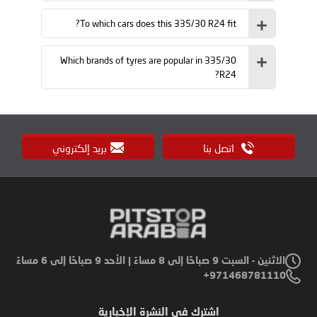
To which cars does this 335/30 R24 fit?
Which brands of tyres are popular in 335/30
R24?
اتصل بنا
بريد إلكتروني
الاثنين - السبت 9 صباحًا إلى 8 مساءً | الأحد 9 صباحًا إلى 6 مساءً
971468781110+
اشترك في النشرة الإخبارية