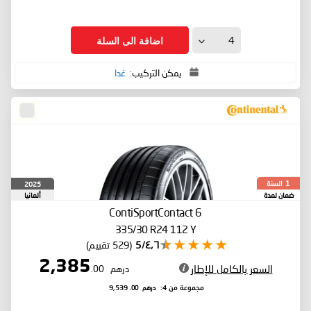
اضافة الى السلة
يمكن التركيب:
غدا
السنة
2025
1
ضمان لمدة
ألمانيا
ContiSportContact 6
335/30 R24 112 Y
٤٫٦/5
(529 تقييم)
2,385
السعر بالكامل للإطار
درهم
.00
درهم
.00
مجموعة من 4:
9,539