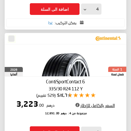
اضافة الى السلة
يمكن التركيب:
غدا
السنة
2026
1
ضمان لمدة
ألمانيا
ContiSportContact 6
335/30 R24 112 Y
٤٫٦/5
(529 تقييم)
3,223
السعر بالكامل للإطار
درهم
.00
درهم
.00
مجموعة من 4:
12,891