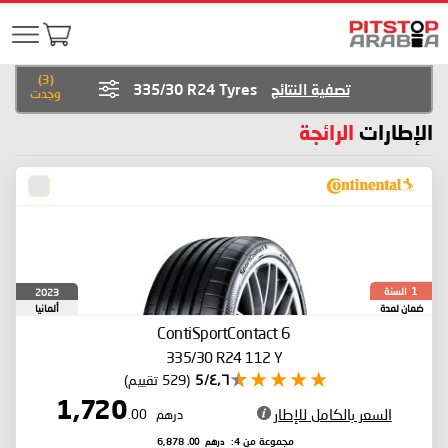
)
3
(
تصفية النتائج
335/30 R24 Tyres
وجدت
الإطارات
الرائجة
السنة
2023
1
ضمان لمدة
ألمانيا
ContiSportContact 6
335/30 R24 112 Y
٤٫٦/5
(529 تقييم)
1,720
السعر بالكامل للإطار
درهم
.00
درهم
.00
مجموعة من 4:
6,878