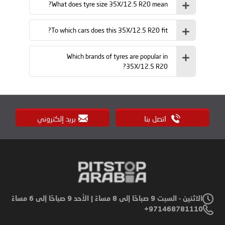
What does tyre size 35X/12.5 R20 mean?
To which cars does this 35X/12.5 R20 fit?
Which brands of tyres are popular in
35X/12.5 R20?
اتصل بنا
بريد إلكتروني
الاثنين - السبت 9 صباحًا إلى 8 مساءً | الأحد 9 صباحًا إلى 6 مساءً
971468781110+