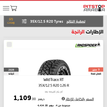
)
2
(
تصفية النتائج
35X/12.5 R20 Tyres
وجدت
الإطارات
الرائجة
سنين
2026
3
ضمان لمدة
تايلاند
WildTraxx RT
35X/12.5 R20 126 R
لم يتم تقييمه بعد
1,109
السعر بالكامل للإطار
درهم
.00
درهم
.00
مجموعة من 4:
4,434