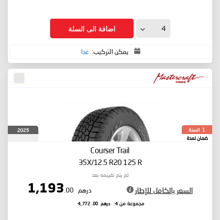
اضافة الى السلة
يمكن التركيب:
غدا
السنة
2025
1
ضمان لمدة
Courser Trail
35X/12.5 R20 125 R
لم يتم تقييمه بعد
1,193
السعر بالكامل للإطار
درهم
.00
درهم
.00
مجموعة من 4:
4,772