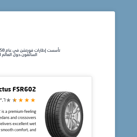
السائقون حول العالم لم
ctus FSR602
٣٫٦/5
is a premium-feeling
sedans and crossovers
 delivers excellent wet
, smooth comfort, and
ong wear in UAE heat.