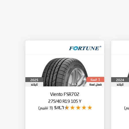
السنة
2025
2024
1
تايلاند
ضمان لمدة
تايلاند
Viento FSR702
275/40 R19 105 Y
٤٫٦/5
(3 تقييم)