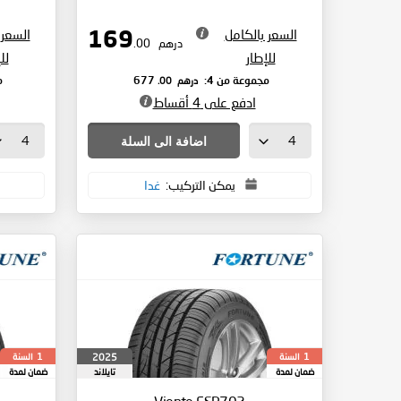
السعر بالكامل
السعر 
169
درهم
.00
للإطار
لل
درهم
.00
مجموعة من 4:
677
م
ادفع على 4 أقساط
اضافة الى السلة
يمكن التركيب:
غدا
السنة
السنة
2025
1
1
ضمان لمدة
تايلاند
ضمان لمدة