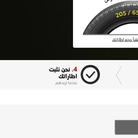
رأ حجم إطاراتك
4.
نحن نثبت
اطاراتك
عندما تريدهم