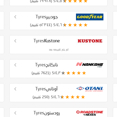
٤٫٥/5
(١٩٬٩٢٨ تقييم)
جوديير
Tyres
٤٫٦/5
(٥٢٬٣٤٤ تقييم)
Tyres
Kustone
لم يتم تقييمه بعد
نانكانج
Tyres
٤٫٣/5
(7621 تقييم)
أوتاني
Tyres
٤٫٦/5
(250 تقييم)
رودستون
Tyres