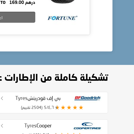
درهم 169.00
TO
اع
تشكيلة كاملة من الإطارات 
بي إف قودريتش
Tyres
٤٫٦/5
(2504 تقييم)
Tyres
Cooper