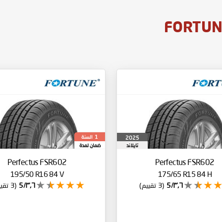
السنة
2025
1
تايلاند
ضمان لمدة
Perfectus FSR602
Perfectus FSR602
195/50 R16 84 V
175/65 R15 84 H
٣٫٦/5
(3 تقييم)
٣٫٦/5
(3 تقييم)