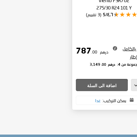
Viento FSR702
275/30 R24 101 Y
٤٫٦/5
(3 تقييم)
بالكامل
787
درهم
.00
إطار
درهم
.00
موعة من 4:
3,149
اضافة الى السلة
يمكن التركيب:
غدا