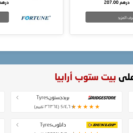
درهم 207.00
درهم 1.00
رف المزيد
على
بيت ستوب أرابيا
بريدجستون
Tyres
٤٫٦/5
(٣٦٬٣٦٤ تقييم)
دانلوب
Tyres