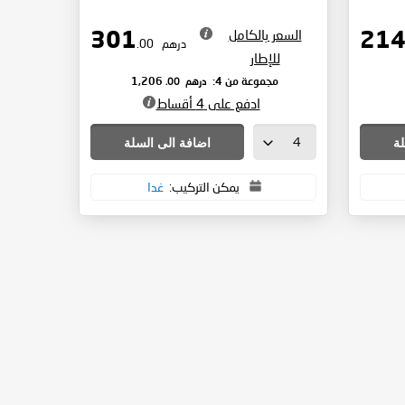
السعر بالكامل
301
درهم
.00
للإطار
درهم
.00
مجموعة من 4:
1,206
ادفع على 4 أقساط
لة
اضافة الى السلة
يمكن التركيب:
غدا