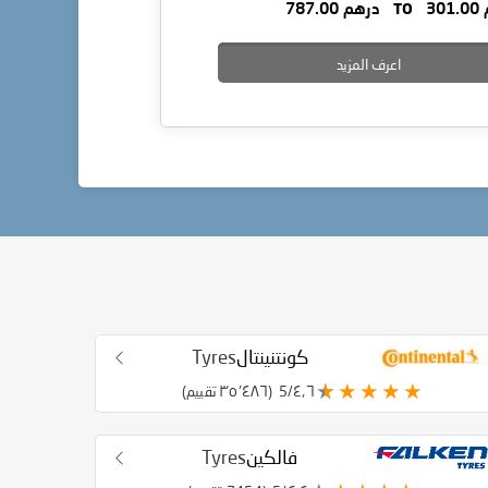
30
TO
درهم 787.00
اعرف المزيد
كونتنينتال
Tyres
٤٫٦/5
(٣٥٬٤٨٦ تقييم)
فالكين
Tyres