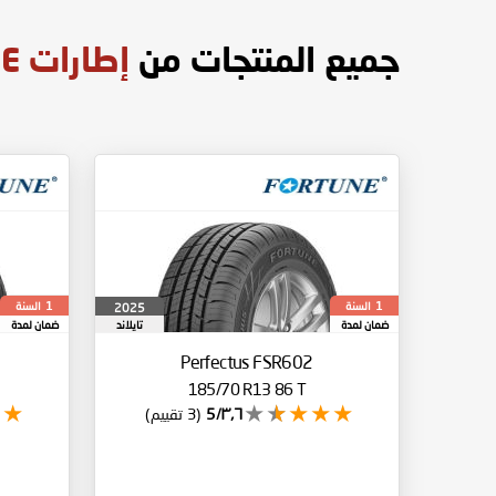
جميع المنتجات من
إطارات FORTUNE
السنة
السنة
2025
1
1
ضمان لمدة
تايلاند
ضمان لمدة
Perfectus FSR602
185/70 R13 86 T
٣٫٦/5
(3 تقييم)