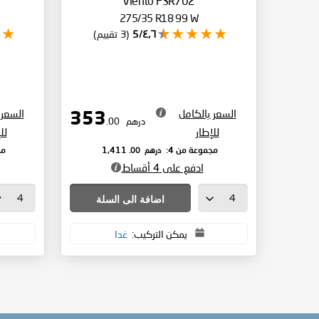
Viento FSR702
275/35 R18 99 W
٤٫٦/5
(3 تقييم)
السعر بالكامل
السعر 
353
درهم
.00
للإطار
لل
درهم
.00
مجموعة من 4:
1,411
مج
ادفع على 4 أقساط
اضافة الى السلة
يمكن التركيب:
غدا