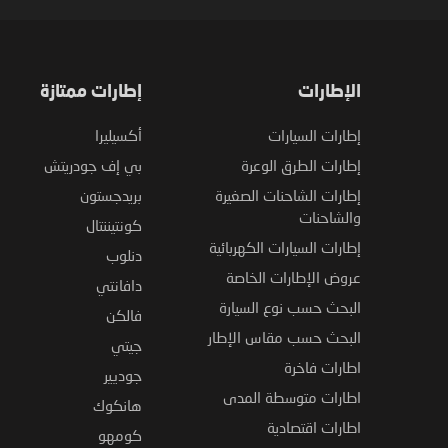
الإطارات
إطارات ممتازة
إطارات السيارات
أكسيليرا
إطارات الطرق الوعرة
بي إف جودريتش
إطارات الشاحنات الصغيرة
بريدجستون
والشاحنات
كونتيننتال
إطارات السيارات الكهربائية
دنلوب
عروض الإطارات الخاصة
دافانتي
البحث حسب نوع السيارة
فالكن
البحث حسب مقاس الإطار
جيتي
اطارات فاخرة
جوديير
اطارات متوسطة المدى
هانكوك
اطارات اقتصادية
كومهو