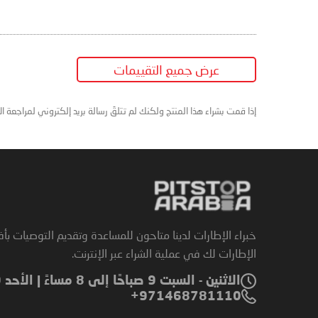
عرض جميع التقييمات
إذا قمت بشراء هذا المنتج ولكنك لم تتلقَ رسالة بريد إلكتروني لمراجعة ا
خبراء الإطارات لدينا متاحون للمساعدة وتقديم التوصيات بأ
الإطارات لك في عملية الشراء عبر الإنترنت.
الاثنين - السبت 9 صباحًا إلى 8 مساءً | الأحد 9 صباحًا إلى 6 مساءً
971468781110+