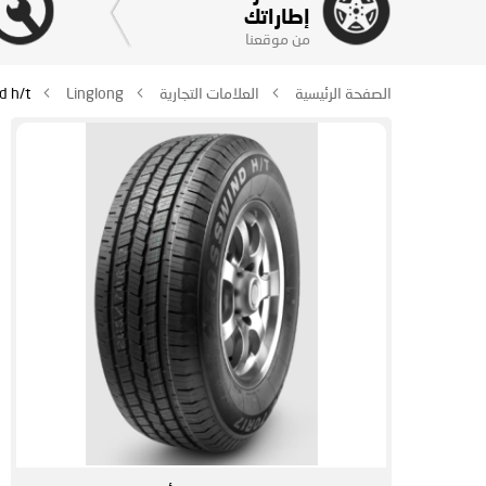
إطاراتك
من موقعنا
الصفحة الرئيسية
العلامات التجارية
Linglong
d h/t