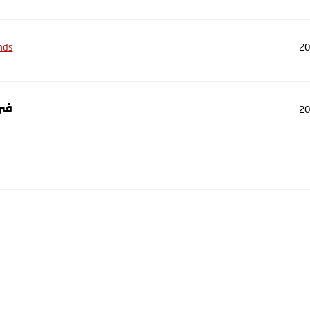
nds
20
20
في