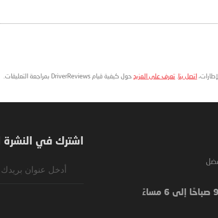
لإطارات،
اتصل بنا
.
تعرف على المزيد
حول كيفية قيام DriverReviews بمراجعة التعليقات.
اشترك في النشرة ال
فضل
Sign
Up
for
Our
Newsletter: