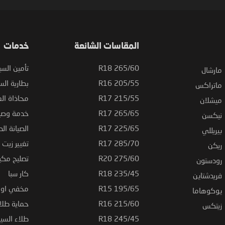
المقاسات الشائعة
خدمات
265/60 R18
تأمين السي
مارشال
205/55 R16
بطارية السي
ماتراكس
215/55 R17
محاذاة ال
ميشلان
265/65 R17
خدمة وصيا
نيكسن
225/65 R17
الصيانة الد
بيريللي
285/70 R17
تغيير زيت ا
ريكن
275/60 R20
تصليح مكي
رودستون
235/45 R18
كار سبا
فريدشتاين
195/65 R15
مخفي او ت
يوكوهاما
215/60 R16
حماية طلاء
زيتكس
245/45 R18
طلاء السي