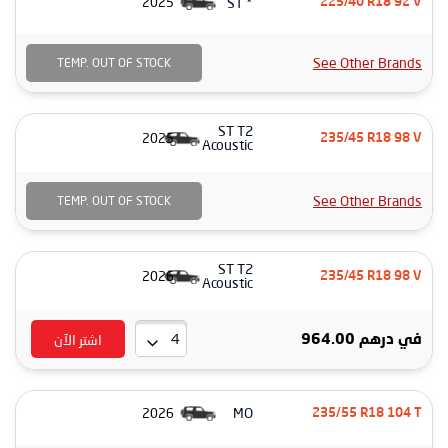
* ST
2025
225/40 R18 92 V
See Other Brands
TEMP. OUT OF STOCK
ST T2
2025
235/45 R18 98 V
Acoustic
See Other Brands
TEMP. OUT OF STOCK
ST T2
2026
235/45 R18 98 V
Acoustic
اشتر الآن
في
درهم 964.00
MO
2026
235/55 R18 104 T