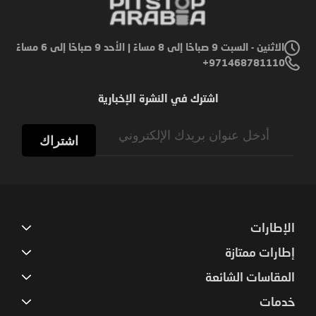
الاثنين - السبت 9 صباحًا إلى 8 مساءً | الأحد 9 صباحًا إلى 6 مساءً
971468781110+
اشترك في النشرة الإخبارية
Sign
Up
اشتراك
for
Our
Newsletter:
الإطارات
إطارات ممتازة
المقاسات الشائعة
خدمات