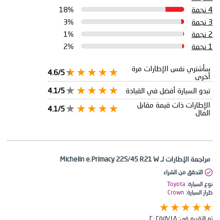
4 نجمة
18%
3 نجمة
3%
2 نجمة
1%
1 نجمة
2%
سأشتري نفس الإطارات مرة
4.6/5
أخرى
تبدو السيارة أفضل في القيادة
4.1/5
الإطارات ذات قيمة مقابل
4.1/5
المال
مراجعة الإطارات لـ Michelin e.Primacy 225/45 R21 W
التحقق من الشراء
نوع السيارة:
Toyota
طراز السيارة:
Crown
تم التقييم في:
١٨‏/٨‏/٢٠٢٥