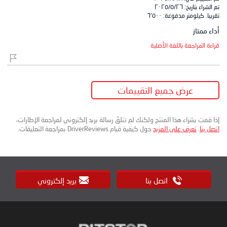
تم الشراء بتاريخ:
٢٦‏/٥‏/٢٠٢٥
تقريبا. كيلومتر مدفوعة:
٦٬٥٠٠
أداء ممتاز
قراءة المراجعة باللغة الأصلية
عرض جميع التقييمات
إذا قمت بشراء هذا المنتج ولكنك لم تتلقَ رسالة بريد إلكتروني لمراجعة الإطارات،
اتصل بنا
.
تعرف على المزيد
حول كيفية قيام DriverReviews بمراجعة التعليقات.
اتصل بنا
بريد إلكتروني