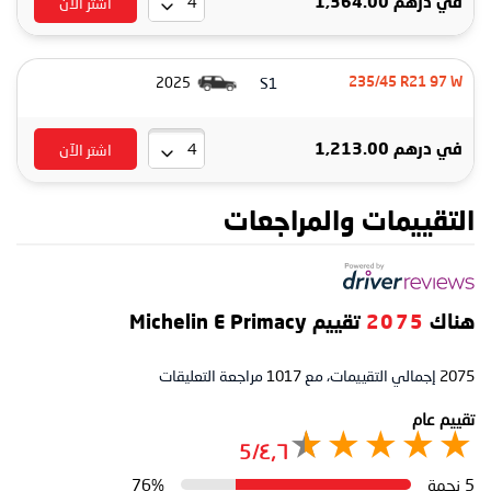
اشتر الآن
في
درهم 1,364.00
S1
2025
235/45 R21 97 W
اشتر الآن
في
درهم 1,213.00
التقييمات والمراجعات
هناك
2075
تقييم Michelin E Primacy
2075
إجمالي التقييمات، مع
1017
مراجعة التعليقات
تقييم عام
٤٫٦/5
5 نجمة
76%