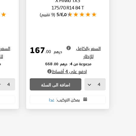
X Privilo TX5
175/70 R14 84 T
٤٫٥/5
(9 تقييم)
السعر بالكامل
السعر 
167
درهم
.00
للإطار
لل
درهم
.00
مجموعة من 4:
668
م
ادفع على 4 أقساط
اضافة الى السلة
يمكن التركيب:
غدا