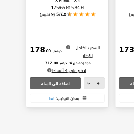
X Privilo TX5
175/65 R15 84 H
٤٫٥/5
(9 تقييم)
السعر بالكامل
178
درهم
.00
للإطار
درهم
.00
مجموعة من 4:
712
ادفع على 4 أقساط
لة
اضافة الى السلة
يمكن التركيب:
غدا