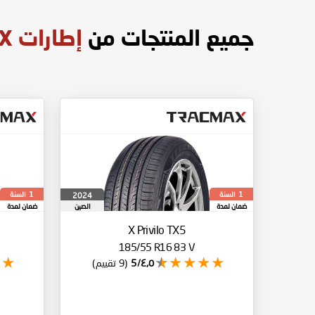
جميع المنتجات من
إطارات TRACMAX
السنة
السنة
2024
1
1
ضمان لمدة
الصين
ضمان لمدة
X Privilo TX5
185/55 R16 83 V
٤٫٥/5
(9 تقييم)