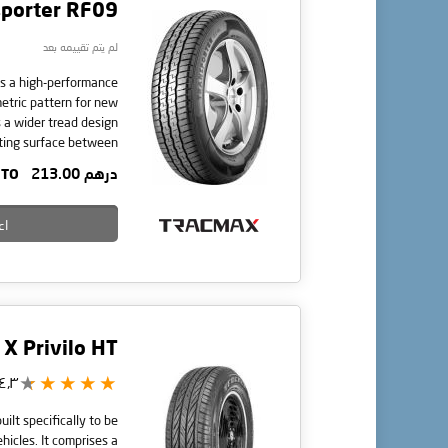
sporter RF09
لم يتم تقييمه بعد
s a high-performance
etric pattern for new
s a wider tread design
cting surface between
driving stability. This
درهم 213.00
TO
nti-wear performance.
r RF09 tire delivers a
long-lasting tread life.
اع
X Privilo HT
٤٫٣/5
uilt specifically to be
hicles. It comprises a