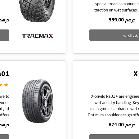
special tread compound 
traction on wet surfaces.
shoulder tread pattern to inc
درهم 339.00
درهم 3.00
This tire comes in a wide r
رف المزيد
s01+
X
yre to
X-privilo Rs01+ are enginee
ovides
wet and dry handling. Key Tyre Features Three
ity at
main grooves enhance wet 
offers
Optimum shoulder design offe
nd dry
low heat build up Continuou
درهم 874.00
درهم 2.00
 tread
enhance steering and stabilit
sizes.
blo