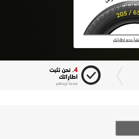
رأ حجم إطاراتك
4.
نحن نثبت
اطاراتك
عندما تريدهم