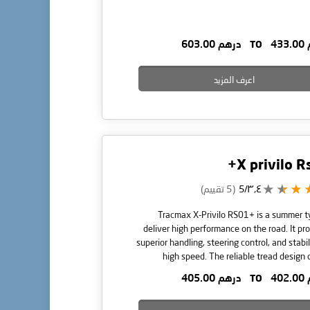
43
TO
درهم 603.00
اعرف المزيد
X privilo R
٣٫٤/5
(5 تقييم)
Tracmax X-Privilo RS01+ is a summer t
deliver high performance on the road. It pr
superior handling, steering control, and stabil
high speed. The reliable tread design 
exceptional grip and cornering on wet a
40
TO
درهم 405.00
surfaces. Special rubber compound enhances
life. This tyre is available in many different 