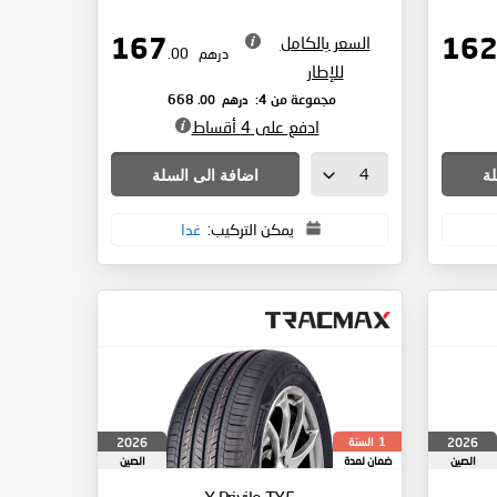
السعر بالكامل
167
درهم
.00
للإطار
درهم
.00
مجموعة من 4:
668
ادفع على 4 أقساط
لة
اضافة الى السلة
يمكن التركيب:
غدا
السنة
2026
2026
1
الصين
ضمان لمدة
الصين