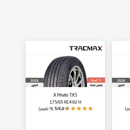
السنة
2026
2026
1
الصين
ضمان لمدة
الصين
X Privilo TX5
175/65 R14 82 H
٤٫٥/5
(9 تقييم)