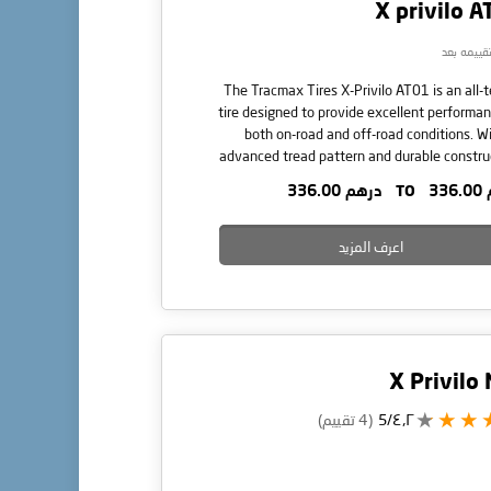
X privilo 
تقييمه بعد
The Tracmax Tires X-Privilo AT01 is an all-t
tire designed to provide excellent performa
both on-road and off-road conditions. Wi
advanced tread pattern and durable constru
this tire offers superior traction and stab
33
TO
درهم 336.00
allowing you to tackle any terrain with confi
اعرف المزيد
X Privilo
٤٫٢/5
(4 تقييم)