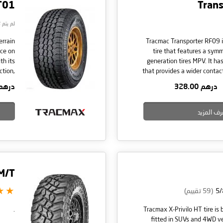
AT01
Tran
لم يتم 
errain
Tracmac Transporter RF09 i
nce on
tire that features a symm
th its
generation tires MPV. It ha
ction,
that provides a wider conta
ility,
tires and road for optimum 
درهم 328.00
درهم 6.00
dence.
feature has improved the a
Additionally, the Transporte
رف المزيد
 M/T
(59 تقييم)
.
Tracmax X-Privilo HT tire is b
fitted in SUVs and 4WD ve