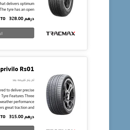
that delivers optimum
 The tyre has an open
rease grip in the wet.
درهم 328.00
TO
ange of sizes suitable
for your car.
اع
 privilo Rs01
لم يتم تقييمه بعد
red to deliver precise
weather performance
rs great traction and
s solid centre ribs to
درهم 315.00
TO
y Offset lateral tread
cks reduce road noise