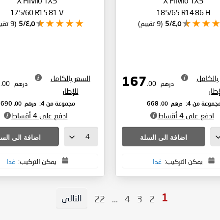
X Privilo TX5
X Privilo TX5
175/60 R15 81 V
185/65 R14 86 H
٤٫٥/5
(9 تقييم)
٤٫٥/5
(9 تقييم)
بالكامل
السعر بالكامل
173
167
درهم
.00
درهم
.00
إطار
للإطار
درهم
.00
درهم
.00
جموعة من 4:
668
مجموعة من 4:
690
ادفع على 4 أقساط
ادفع على 4 أقساط
اضافة الى السلة
اضافة الى الس
يمكن التركيب:
غدا
يمكن التركيب:
غدا
التالي
You're currently reading page
Page
Page
Page
Page
22
...
4
3
2
1
Page