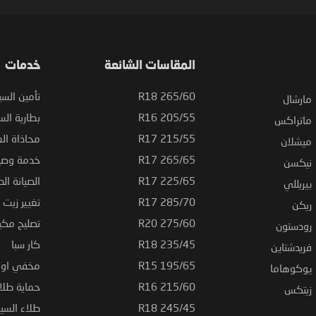
المقاسات الشائعة
خدمات
265/60 R18
تأمين السي
مارشال
205/55 R16
بطارية السي
ماتراكس
215/55 R17
محاذاة ال
ميشلان
265/65 R17
خدمة وصيا
نيكسن
225/65 R17
الصيانة الد
بيريللي
285/70 R17
تغيير زيت ا
ريكن
275/60 R20
تصليح مكي
رودستون
235/45 R18
كار سبا
فريدشتاين
195/65 R15
مخفي او ت
يوكوهاما
215/60 R16
حماية طلاء
زيتكس
245/45 R18
طلاء السي