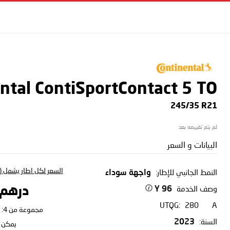
ntal ContiSportContact 5
TO
245/35 R21
لم يتم تقييمه بعد
البيانات و السعر
السعر لكل اطار يشمل (ا
النمط الجانبي للإطار:
واجهة سوداء
وصف الخدمة
درهم 06.80
96 Y
UTQG:
280
A
مجموعة من 4:
السنة:
2023
يمكن ا