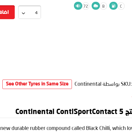
72
B
C
اضاف
SKU
بواسطة Continental
See Other Tyres in Same Size
Cont
new durable rubber compound called Black Chilli, which low