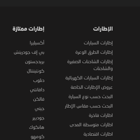
الإطارات
إطارات ممتازة
إطارات السيارات
أكسيليرا
إطارات الطرق الوعرة
بي إف جودريتش
إطارات الشاحنات الصغيرة
بريدجستون
والشاحنات
كونتيننتال
إطارات السيارات الكهربائية
دنلوب
عروض الإطارات الخاصة
دافانتي
البحث حسب نوع السيارة
فالكن
البحث حسب مقاس الإطار
جيتي
اطارات فاخرة
جوديير
اطارات متوسطة المدى
هانكوك
اطارات اقتصادية
كومهو