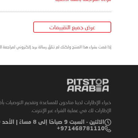
عرض جميع التقييمات
إذا قمت بشراء هذا المنتج ولكنك لم تتلقَ رسالة بريد إلكتروني لمراجعة ا
خبراء الإطارات لدينا متاحون للمساعدة وتقديم التوصيات بأ
الإطارات لك في عملية الشراء عبر الإنترنت.
الاثنين - السبت 9 صباحًا إلى 8 مساءً | الأحد 9 صباحًا إلى 6 مساءً
971468781110+