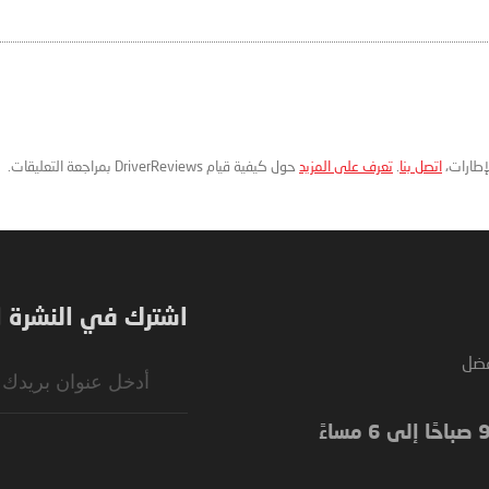
لإطارات،
اتصل بنا
.
تعرف على المزيد
حول كيفية قيام DriverReviews بمراجعة التعليقات.
اشترك في النشرة ال
فضل
Sign
Up
for
Our
Newsletter: