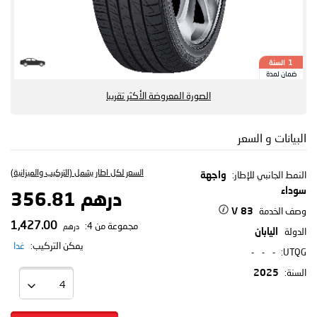
السنة
1
ضمان لمدة
الصورة المعروضة الأكثر تقريبا
البيانات و السعر
السعر لكل اطار يشمل (التركيب والميزانية)
النمط الجانبي للإطار:
واجهة
سوداء
درهم 356.81
وصف الخدمة
83 V
1,427.00
مجموعة من 4:
درهم
الدولة
اليابان
يمكن التركيب:
غدا
-
-
-
UTQG:
السنة:
2025