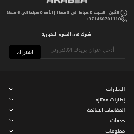
الاثنين - السبت 9 صباحًا إلى 8 مساءً | الأحد 9 صباحًا إلى 6 مساءً
971468781110+
اشترك في النشرة الإخبارية
Sign
Up
اشتراك
for
Our
Newsletter:
الإطارات
إطارات ممتازة
المقاسات الشائعة
خدمات
معلومات