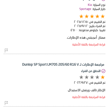
نوع السيارة:
Kia
طراز السيارة:
Sportage
تم التقييم في:
٥‏/١٢‏/٢٠٢٥
تم الشراء بتاريخ:
١٢‏/٩‏/٢٠٢٥
تقريبا. كيلومتر مدفوعة:
٤٬٥٠٠
ممتاز. أعجبتني هذه الإطارات.
قراءة المراجعة باللغة الأصلية
مراجعة الإطارات لـ Dunlop SP Sport LM705 205/60 R16 V
التحقق من الشراء
تم التقييم في:
٢٧‏/٩‏/٢٠٢٣
الإطار تالف ورفض الاستبدال
قراءة المراجعة باللغة الأصلية