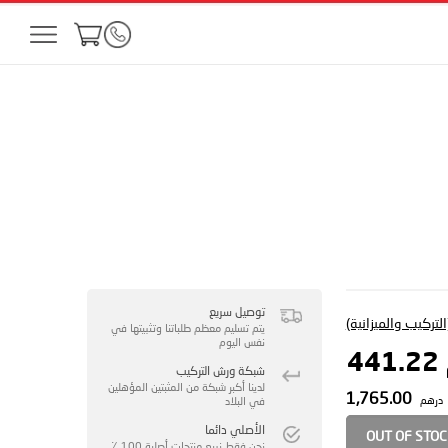
توصيل سريع
لتركيب والميزانية)
يتم تسليم معظم طلباتنا وتثبيتها في
نفس اليوم
4
شبكة ورش التركيب
لدينا أكبر شبكة من المثبتين المؤهلين
1,765.00
درهم
في البلاد
الأصلي دائما
OUT OF STO
نحن فقط نبيع منتجات أصلية 100 ٪