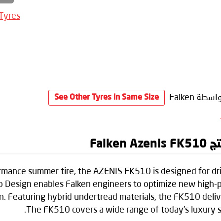
 Tyres
اسطة Falken
See Other Tyres in Same Size
Falk
ormance summer tire, the AZENIS FK510 is designed for dri
 Design enables Falken engineers to optimize new high-
 Featuring hybrid undertread materials, the FK510 deliver
The FK510 covers a wide range of today’s luxury sp