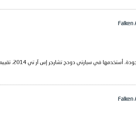
 تشارجر إس آر تي 2014. تقييم بعد شهرين. أوصي بها نظرًا لقيمتها مقابل المال.