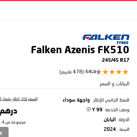
Falken Azenis FK510
245/45 R17
(478 تقييم)
٤٫٥/5
البيانات و السعر
السعر لكل اطار يشمل (ا
النمط الجانبي للإطار:
واجهة سوداء
وصف الخدمة
درهم 41.22
99 Y
الدولة
اليابان
مجموعة من 4:
السنة:
2024
CK