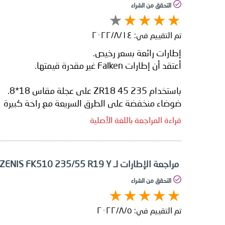
التحقق من الشراء
تم التقييم في:
١٤‏/٨‏/٢٠٢٢
ضوضاء منخفضة على الطرق السريعة مع راحة كبيرة
قراءة المراجعة باللغة الأصلية
مراجعة الإطارات لـ Falken AZENIS FK510 235/55 R19 Y
التحقق من الشراء
تم التقييم في:
٥‏/٨‏/٢٠٢٢