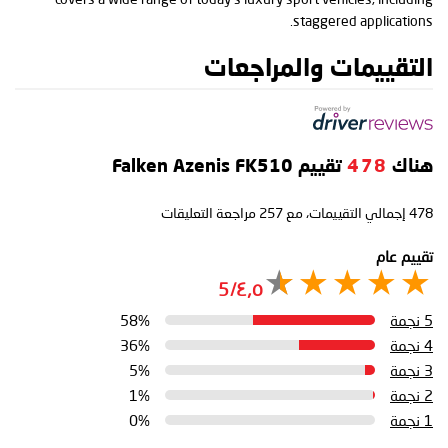
staggered applications.
التقييمات والمراجعات
هناك
478
تقييم Falken Azenis FK510
478
إجمالي التقييمات، مع
257
مراجعة التعليقات
تقييم عام
٤٫٥/5
5 نجمة
58%
4 نجمة
36%
3 نجمة
5%
2 نجمة
1%
1 نجمة
0%