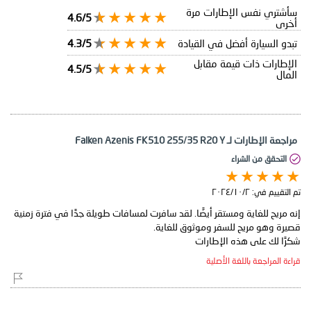
سأشتري نفس الإطارات مرة
4.6/5
أخرى
تبدو السيارة أفضل في القيادة
4.3/5
الإطارات ذات قيمة مقابل
4.5/5
المال
مراجعة الإطارات لـ Falken Azenis FK510 255/35 R20 Y
التحقق من الشراء
تم التقييم في:
٢‏/١٠‏/٢٠٢٤
إنه مريح للغاية ومستقر أيضًا. لقد سافرت لمسافات طويلة جدًا في فترة زمنية
شكرًا لك على هذه الإطارات
قراءة المراجعة باللغة الأصلية