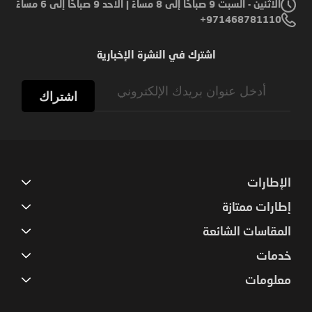
الاثنين - السبت 9 صباحًا إلى 8 مساءً | الأحد 9 صباحًا إلى 6 مساءً
971468781110+
اشترك في النشرة الإخبارية
Sign
Up
اشتراك
for
Our
Newsletter:
الإطارات
إطارات ممتازة
المقاسات الشائعة
خدمات
معلومات