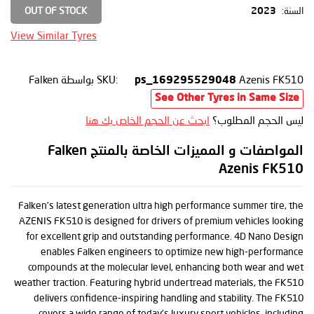
OUT OF STOCK
السنة:
2023
View Similar Tyres
Azenis FK510
SKU:
بواسطة Falken
ps_169295529048
See Other Tyres in Same Size
ليس الحجم المطلوب؟
ابحث عن الحجم الخاص بك هنا
المواصفات و المميزات الخاصة بالمنتج Falken
Azenis FK510
Falken’s latest generation ultra high performance summer tire, the
AZENIS FK510 is designed for drivers of premium vehicles looking
for excellent grip and outstanding performance. 4D Nano Design
enables Falken engineers to optimize new high-performance
compounds at the molecular level, enhancing both wear and wet
weather traction. Featuring hybrid undertread materials, the FK510
delivers confidence-inspiring handling and stability. The FK510
covers a wide range of today’s luxury sport vehicles, including