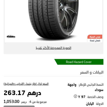
مدى الحياة
ضمان لمدة
الصورة المعروضة الأكثر تقريبا
Road Hazard Cover
البيانات و السعر
السعر لكل اطار يشمل (التركيب والميزانية)
النمط الجانبي للإطار:
واجهة
سوداء
درهم 263.17
وصف الخدمة
97 Y
1,053.00
مجموعة من 4:
درهم
الدولة
اليابان