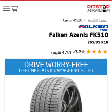
الصفحة الرئيسية
Azenis FK510
Falken Azenis FK510
265/35 R18
٤٫٥/5
(478 تقييم)
DRIVE WORRY-FREE
LIFETIME FLATS & DAMAGE PROTECTED