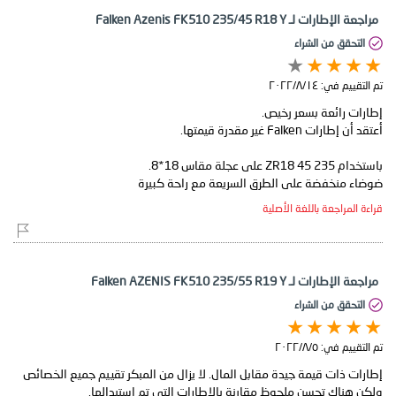
مراجعة الإطارات لـ Falken Azenis FK510 235/45 R18 Y
التحقق من الشراء
تم التقييم في:
١٤‏/٨‏/٢٠٢٢
ضوضاء منخفضة على الطرق السريعة مع راحة كبيرة
قراءة المراجعة باللغة الأصلية
مراجعة الإطارات لـ Falken AZENIS FK510 235/55 R19 Y
التحقق من الشراء
تم التقييم في:
٥‏/٨‏/٢٠٢٢
إطارات ذات قيمة جيدة مقابل المال. لا يزال من المبكر تقييم جميع الخصائص
ولكن هناك تحسن ملحوظ مقارنة بالإطارات التي تم استبدالها.