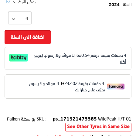
يمكن التركيب:
غدا
السنة:
2024
اضافة الى السلة
4 دفعات بقيمة درهم
620.54
. لا فوائد ولا رسوم.
اعرف
أكثر
WildPeak H/T 01
SKU:
بواسطة Falken
ps_171921473385
See Other Tyres in Same Size