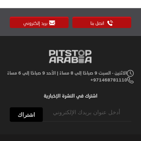
اتصل بنا
بريد إلكتروني
الاثنين - السبت 9 صباحًا إلى 8 مساءً | الأحد 9 صباحًا إلى 6 مساءً
971468781110+
اشترك في النشرة الإخبارية
Sign
Up
اشتراك
for
Our
Newsletter: