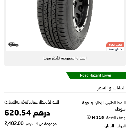
مدى الحياة
ضمان لمدة
الصورة المعروضة الأكثر تقريبا
Road Hazard Cover
البيانات و السعر
السعر لكل اطار يشمل (التركيب والميزانية)
النمط الجانبي للإطار:
واجهة
سوداء
درهم 620.54
وصف الخدمة
116 H
2,482.00
مجموعة من 4:
درهم
الدولة
اليابان