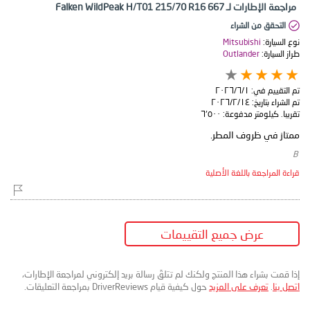
مراجعة الإطارات لـ Falken WildPeak H/T01 215/70 R16 667
التحقق من الشراء
نوع السيارة:
Mitsubishi
طراز السيارة:
Outlander
تم التقييم في:
١‏/٦‏/٢٠٢٦
تم الشراء بتاريخ:
١٤‏/٢‏/٢٠٢٦
تقريبا. كيلومتر مدفوعة:
٦٬٥٠٠
ممتاز في ظروف المطر.
​ B
قراءة المراجعة باللغة الأصلية
عرض جميع التقييمات
إذا قمت بشراء هذا المنتج ولكنك لم تتلقَ رسالة بريد إلكتروني لمراجعة الإطارات،
اتصل بنا
.
تعرف على المزيد
حول كيفية قيام DriverReviews بمراجعة التعليقات.