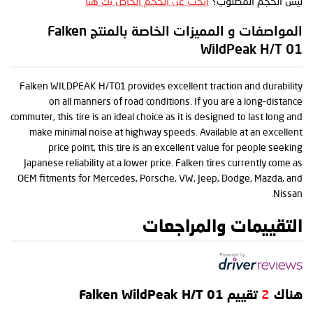
ليس الحجم المطلوب؟
ابحث عن الحجم الخاص بك هنا
المواصفات و المميزات الخاصة بالمنتج Falken
WildPeak H/T 01
Falken WILDPEAK H/T01 provides excellent traction and durability
on all manners of road conditions. If you are a long-distance
commuter, this tire is an ideal choice as it is designed to last long and
make minimal noise at highway speeds. Available at an excellent
price point, this tire is an excellent value for people seeking
Japanese reliability at a lower price. Falken tires currently come as
OEM fitments for Mercedes, Porsche, VW, Jeep, Dodge, Mazda, and
Nissan.
التقييمات والمراجعات
هناك
2
تقييم Falken WildPeak H/T 01