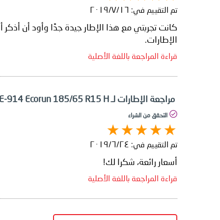
تم التقييم في:
١٦‏/٧‏/٢٠١٩
كانت تجربتي مع هذا الإطار جيدة جدًا وأود أن أذكر أ
الإطارات.
قراءة المراجعة باللغة الأصلية
مراجعة الإطارات لـ Falken Ziex ZE-914 Ecorun 185/65 R15 H
التحقق من الشراء
تم التقييم في:
٢٤‏/٦‏/٢٠١٩
أسعار رائعة، شكرا لك!
قراءة المراجعة باللغة الأصلية