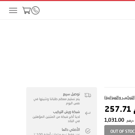
توصيل سريع
لتركيب والميزانية)
يتم تسليم معظم طلباتنا وتثبيتها في
نفس اليوم
25
شبكة ورش التركيب
لدينا أكبر شبكة من المثبتين المؤهلين
1,031.00
درهم
في البلاد
الأصلي دائما
OUT OF STO
نحن فقط نبيع منتجات أصلية 100 ٪