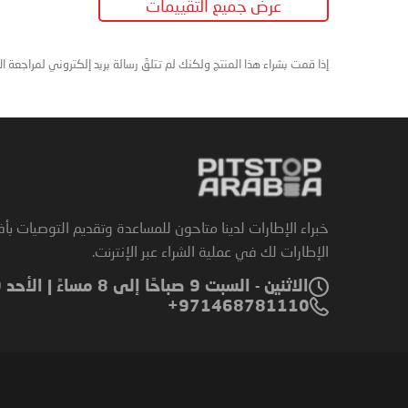
عرض جميع التقييمات
إذا قمت بشراء هذا المنتج ولكنك لم تتلقَ رسالة بريد إلكتروني لمراجعة ا
خبراء الإطارات لدينا متاحون للمساعدة وتقديم التوصيات بأ
الإطارات لك في عملية الشراء عبر الإنترنت.
الاثنين - السبت 9 صباحًا إلى 8 مساءً | الأحد 9 صباحًا إلى 6 مساءً
971468781110+