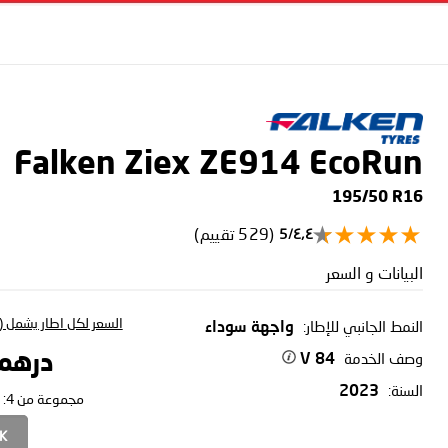
Falken Ziex ZE914 EcoRun
195/50 R16
(529 تقييم)
٤٫٤/5
البيانات و السعر
السعر لكل اطار يشمل (ا
النمط الجانبي للإطار:
واجهة سوداء
وصف الخدمة
درهم 7.71
84 V
السنة:
2023
مجموعة من 4:
CK