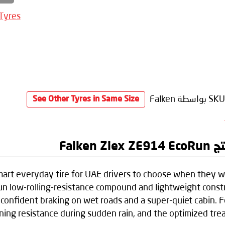
 Tyres
SKU
بواسطة Falken
See Other Tyres in Same Size
Falk
rt everyday tire for UAE drivers to choose when they want
un low-rolling-resistance compound and lightweight constr
ng confident braking on wet roads and a super-quiet cabin.
ning resistance during sudden rain, and the optimized tre