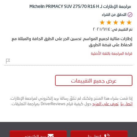
مراجعة الإطارات لـ Michelin PRIMACY SUV 275/70 R16 H
التحقق من الشراء
تم التقييم في:
١٤‏/٦‏/٢٠٢١
إطارات مثالية لجميع المواسم. تحسين الجر على الطرق الجافة والمبللة مع
الحفاظ على قبضة الطريق.
قراءة المراجعة باللغة الأصلية
عرض جميع التقييمات
إذا قمت بشراء هذا المنتج ولكنك لم تتلقَ رسالة بريد إلكتروني لمراجعة الإطارات،
اتصل بنا
.
تعرف على المزيد
حول كيفية قيام DriverReviews بمراجعة التعليقات.
اتصل بنا
بريد إلكتروني