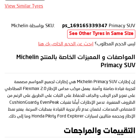
View Similar Tyres
Primacy SUV
SKU:
بواسطة Michelin
ps_169165339347
See Other Tyres in Same Size
ليس الحجم المطلوب؟
ابحث عن الحجم الخاص بك هنا
المواصفات و المميزات الخاصة بالمنتج Michelin
Primacy SUV
إن إطارات Michelin Primacy SUV هي إطارات لجميع المواسم مصممة
لتجربة قيادة صامتة وآمنة. يعمل مركب مداس الإطار Flexmax 2.0 المطاطي
على تعزيز الجر الرطب والجاف للحفاظ على الثبات على الطريق على الرغم من
الظروف المتغيرة. تدمج الإطارات أيضًا تقنيات EvenPeak وCushionGuard
لامتصاص الصدمات، لضمان عدم تأثر تجربة القيادة بمطبات السرعة. يعتبر نمط
الإطار وحجمه مثاليين لسيارات Ford Explorer وHonda Pilot وما إلى ذلك.
التقييمات والمراجعات