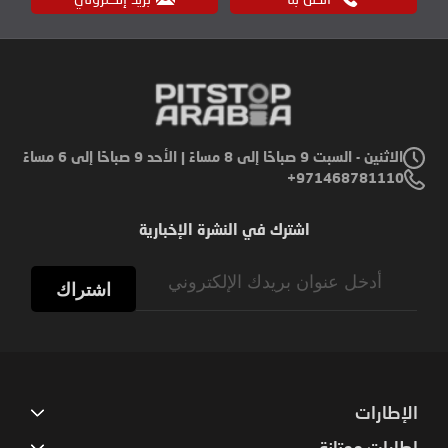
الاثنين - السبت 9 صباحًا إلى 8 مساءً | الأحد 9 صباحًا إلى 6 مساءً
971468781110+
اشترك في النشرة الإخبارية
Sign
Up
اشتراك
for
Our
Newsletter:
الإطارات