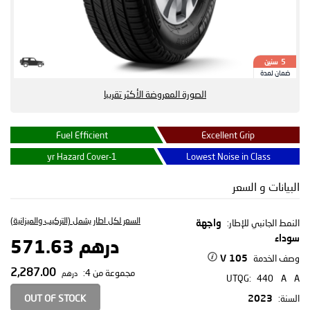
سنين
5
ضمان لمدة
الصورة المعروضة الأكثر تقريبا
Fuel Efficient
Excellent Grip
1-yr Hazard Cover
Lowest Noise in Class
البيانات و السعر
السعر لكل اطار يشمل (التركيب والميزانية)
النمط الجانبي للإطار:
واجهة
سوداء
درهم 571.63
وصف الخدمة
105 V
2,287.00
مجموعة من 4:
درهم
UTQG:
440
A
A
OUT OF STOCK
السنة:
2023