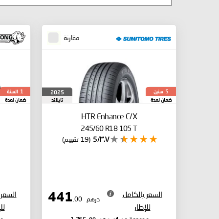
مقارنة
سنين
السنة
2025
1
5
ضمان لمدة
تايلاند
ضمان لمدة
HTR Enhance C/X
245/60 R18 105 T
٣٫٧/5
(19 تقييم)
السعر بالكامل
السعر 
441
درهم
.00
للإطار
لل