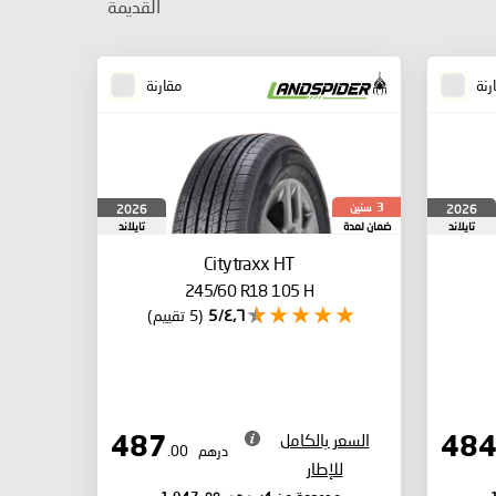
القديمة
رنة
مقارنة
سنين
2026
2026
3
تايلاند
ضمان لمدة
تايلاند
Citytraxx HT
245/60 R18 105 H
٤٫٦/5
(5 تقييم)
السعر بالكامل
487
درهم
.00
للإطار