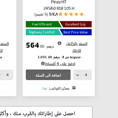
Pinza HT
245/60 R18 105 H
٤٫٨/5
(5 تقييم)
Fuel Efficient
Excellent Grip
Highway Comfort
Best Price-Value
السعر بالكامل
السعر 
564
درهم
.00
للإطار
لل
درهم
.00
مجموعة من 4:
1,691
مج
ادفع على 4 أقساط
اضافة الى السلة
يمكن التركيب:
غدا