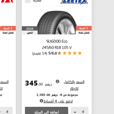
مقارنة
السنة
السنة
2026
1
1
ضمان لمدة
الصين
ضمان لمدة
SU6000 Eco
245/60 R18 105 V
٤٫٥/5
(14 تقييم)
السعر بالكامل
السعر 
345
درهم
.00
للإطار
لل
درهم
.00
مجموعة من 4:
1,380
مج
ادفع على 4 أقساط
اضافة الى السلة