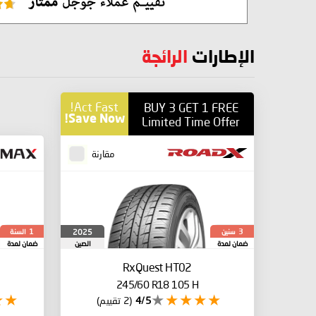
الإطارات
الرائجة
Act Fast!
BUY 3 GET 1 FREE
Save Now!
Limited Time Offer
مقارنة
سنين
السنة
2025
1
3
ضمان لمدة
الصين
ضمان لمدة
RxQuest HT02
245/60 R18 105 H
4/5
(2 تقييم)