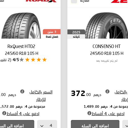
مقارنة
مقا
سنين
2025
3
تايلاند
ضمان لمدة
RxQuest HT02
CONSENSO HT
245/60 R18 105 H
245/60 R18 105 H
4/5
(2 تقييم)
لم يتم تقييمه بعد
بالكامل
السعر بالكامل
393
372
درهم
.00
درهم
.00
إطار
للإطار
درهم
.00
درهم
.00
موعة من 4:
1,489
مجموعة من 4:
1,572
ادفع على 4 أقساط
ادفع على 4 أقساط
اضافة الى السلة
اضافة الى الس