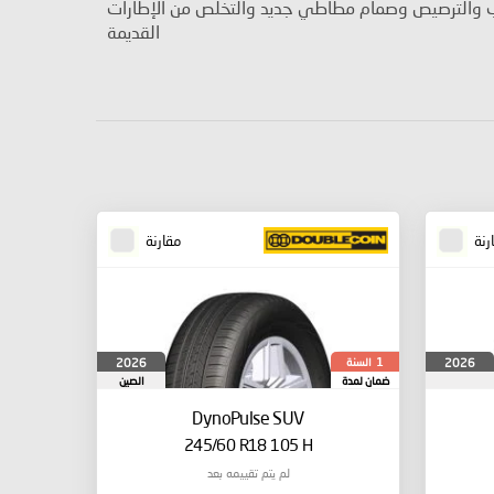
ب والترصيص وصمام مطاطي جديد والتخلص من الإطارات
القديمة
رنة
مقارنة
السنة
2026
2026
1
ضمان لمدة
الصين
DynoPulse SUV
245/60 R18 105 H
لم يتم تقييمه بعد