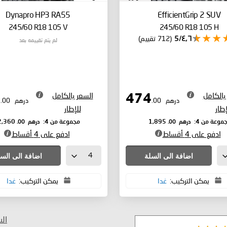
Dynapro HP3 RA55
EfficientGrip 2 SUV
245/60 R18 105 V
245/60 R18 105 H
٤٫٦/5
(712 تقييم)
لم يتم تقييمه بعد
بالكامل
السعر بالكامل
590
474
درهم
.00
درهم
.00
إطار
للإطار
درهم
.00
درهم
.00
موعة من 4:
1,895
مجموعة من 4:
2,360
ادفع على 4 أقساط
ادفع على 4 أقساط
اضافة الى السلة
اضافة الى الس
يمكن التركيب:
غدا
يمكن التركيب:
غدا
ال