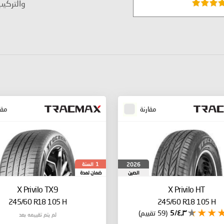
والتركي
مقارنة
مقا
السنة
2026
1
الصين
ضمان لمدة
X Privilo TX9
X Privilo HT
245/60 R18 105 H
245/60 R18 105 H
٤٫٣/5
(59 تقييم)
لم يتم تقييمه بعد