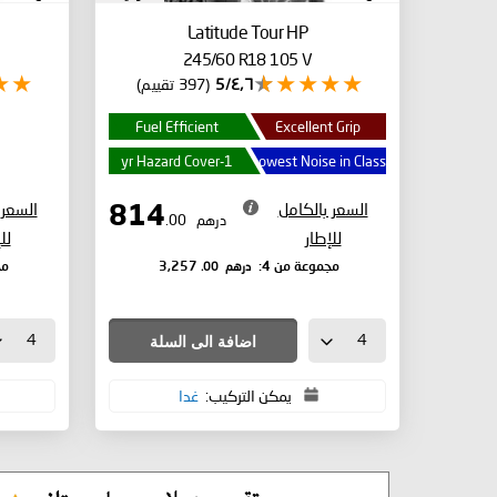
المتحدة
Latitude Tour HP
245/60 R18 105 V
٤٫٦/5
(397 تقييم)
Fuel Efficient
Excellent Grip
1-yr Hazard Cover
Lowest Noise in Class
السعر بالكامل
السعر 
814
درهم
.00
للإطار
لل
درهم
.00
مجموعة من 4:
3,257
مج
اضافة الى السلة
يمكن التركيب:
غدا