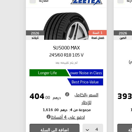
رنة
مقارنة
السنة
2026
2026
1
الصين
ضمان لمدة
تايلاند
SU5000 MAX
245/60 R18 105 V
لم يتم تقييمه بعد
Longer Life
Lower Noise in Class
Best Price-Value
السعر بالكامل
404
درهم
.00
للإطار
درهم
.00
مجموعة من 4:
1,616
ادفع على 4 أقساط
لة
اضافة الى السلة