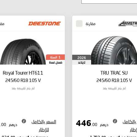
مقارنة
مقا
السنة
2026
1
تايلاند
ضمان لمدة
Royal Tourer HT611
TRU TRAC SU
245/60 R18 105 V
245/60 R18 105 V
لم يتم تقييمه بعد
لم يتم تقييمه بعد
بالكامل
السعر بالكامل
484
446
درهم
.00
درهم
.00
إطار
للإطار