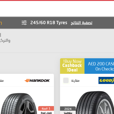
245/60 R18 Tyres
تصفية النتائج
7
(
ا
والترك
Buy Now!
AED 200 CA
Cashback
On Check
Deal!
مقارنة
مقا
السنة
2024
1
سلوفينيا
ضمان لمدة