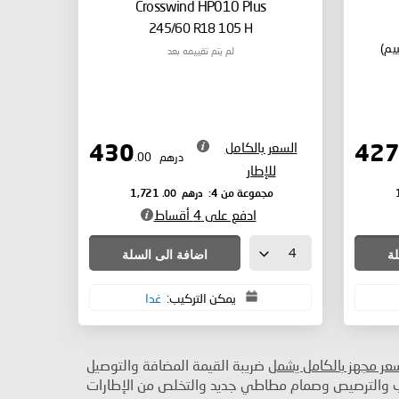
Crosswind HP010 Plus
245/60 R18 105 H
لم يتم تقييمه بعد
السعر بالكامل
430
درهم
.00
للإطار
درهم
.00
مجموعة من 4:
1,721
ادفع على 4 أقساط
لة
اضافة الى السلة
يمكن التركيب:
غدا
سعر مجهز بالكامل يشمل
ضريبة القيمة المضافة والتوصيل
ب والترصيص وصمام مطاطي جديد والتخلص من الإطارات