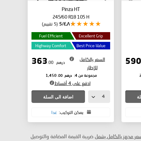
الجنوبية
Pinza HT
245/60 R18 105 H
٤٫٨/5
(5 تقييم)
Fuel Efficient
Excellent Grip
Highway Comfort
Best Price-Value
السعر بالكامل
363
درهم
.00
للإطار
درهم
.00
مجموعة من 4:
1,450
ادفع على 4 أقساط
لة
اضافة الى السلة
يمكن التركيب:
غدا
سعر مجهز بالكامل يشمل
ضريبة القيمة المضافة والتوصيل