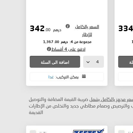
السعر بالكامل
342
درهم
.00
للإطار
درهم
.00
مجموعة من 4:
1,367
ادفع على 4 أقساط
لة
اضافة الى السلة
يمكن التركيب:
غدا
سعر مجهز بالكامل يشمل
ضريبة القيمة المضافة والتوصيل
ب والترصيص وصمام مطاطي جديد والتخلص من الإطارات
القديمة