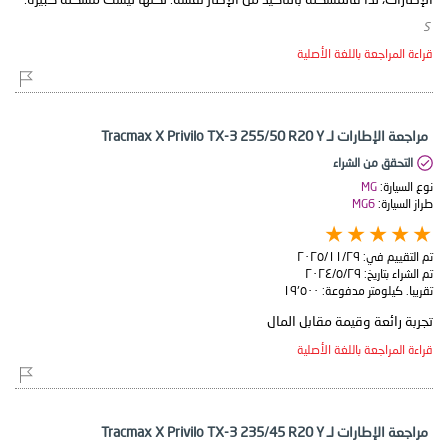
​ S
قراءة المراجعة باللغة الأصلية
مراجعة الإطارات لـ Tracmax X Privilo TX-3 255/50 R20 Y
التحقق من الشراء
نوع السيارة:
MG
طراز السيارة:
MG6
تم التقييم في:
٢٩‏/١١‏/٢٠٢٥
تم الشراء بتاريخ:
٢٩‏/٥‏/٢٠٢٤
تقريبا. كيلومتر مدفوعة:
١٩٬٥٠٠
تجربة رائعة وقيمة مقابل المال
قراءة المراجعة باللغة الأصلية
مراجعة الإطارات لـ Tracmax X Privilo TX-3 235/45 R20 Y