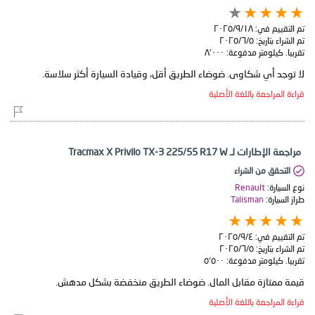
تم التقييم في:
١٨‏/٩‏/٢٠٢٥
تم الشراء بتاريخ:
٥‏/٦‏/٢٠٢٥
تقريبا. كيلومتر مدفوعة:
٨٬٠٠٠
لا توجد أي شكاوى. ضوضاء الطريق أقل، وقيادة السيارة أكثر سلاسة.
قراءة المراجعة باللغة الأصلية
مراجعة الإطارات لـ Tracmax X Privilo TX-3 225/55 R17 W
التحقق من الشراء
نوع السيارة:
Renault
طراز السيارة:
Talisman
تم التقييم في:
٤‏/٩‏/٢٠٢٥
تم الشراء بتاريخ:
٥‏/٦‏/٢٠٢٥
تقريبا. كيلومتر مدفوعة:
٥٬٥٠٠
قيمة ممتازة مقابل المال. ضوضاء الطريق منخفضة بشكل مدهش.
قراءة المراجعة باللغة الأصلية