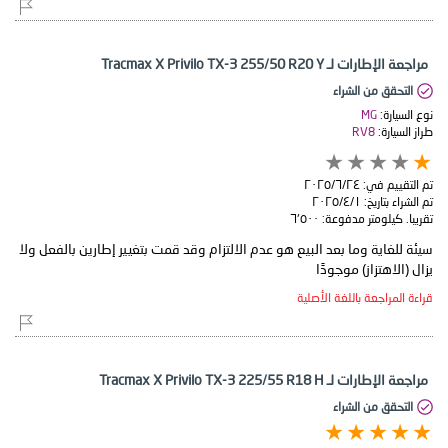
مراجعة الإطارات لـ Tracmax X Privilo TX-3 255/50 R20 Y
التحقق من الشراء
نوع السيارة:
MG
طراز السيارة:
RV8
تم التقييم في:
٢٤‏/٦‏/٢٠٢٥
تم الشراء بتاريخ:
١‏/٤‏/٢٠٢٥
تقريبا. كيلومتر مدفوعة:
٦٬٥٠٠
سيئة للغاية وما بعد البيع هو عدم الالتزام وقد قمت بتغيير إطارين بالفعل ولا
يزال (الاهتزاز) موجودًا
قراءة المراجعة باللغة الأصلية
مراجعة الإطارات لـ Tracmax X Privilo TX-3 225/55 R18 H
التحقق من الشراء