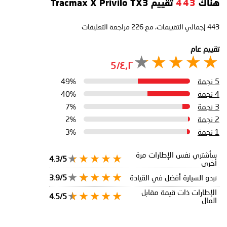
هناك
443
تقييم Tracmax X Privilo TX3
443
إجمالي التقييمات، مع
226
مراجعة التعليقات
تقييم عام
٤٫٢/5
5 نجمة
49%
4 نجمة
40%
3 نجمة
7%
2 نجمة
2%
1 نجمة
3%
سأشتري نفس الإطارات مرة
4.3/5
أخرى
تبدو السيارة أفضل في القيادة
3.9/5
الإطارات ذات قيمة مقابل
4.5/5
المال