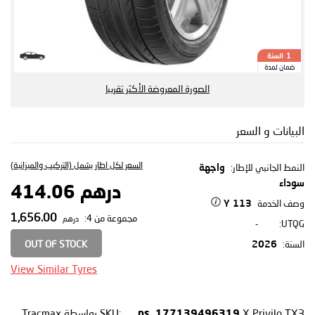
السنة
1
ضمان لمدة
الصورة المعروضة الأكثر تقريبا
البيانات و السعر
السعر لكل اطار يشمل (التركيب والميزانية)
النمط الجانبي للإطار:
واجهة
سوداء
درهم 414.06
وصف الخدمة
113 Y
1,656.00
مجموعة من 4:
درهم
-
UTQG:
OUT OF STOCK
السنة:
2026
View Similar Tyres
X Privilo TX3
SKU:
بواسطة Tracmax
ps_177139496319