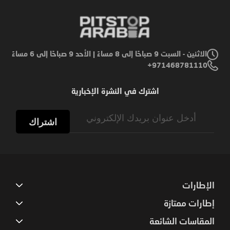
الاثنين - السبت 9 صباحًا إلى 8 مساءً | الأحد 9 صباحًا إلى 6 مساءً
971468781110+
اشترك في النشرة الإخبارية
Sign
Up
اشتراك
for
Our
Newsletter:
الإطارات
إطارات ممتازة
المقاسات الشائعة