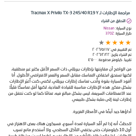
مراجعة الإطارات لـ Tracmax X Privilo TX-3 245/40 R19 Y
التحقق من الشراء
نوع السيارة:
Nissan
طراز السيارة:
370Z
تم التقييم في:
١٧‏/٥‏/٢٠٢٦
تم الشراء بتاريخ:
٢٢‏/٢‏/٢٠٢٦
تقريبا. كيلومتر مدفوعة:
٤٬٥٠٠
من الواضح أن مقارنتها بإطارات بيريللي ذات السعر الأقل بكثير غير منطقية،
لكنها تستحق انخفاض التماسك مقابل السعر والعمر الافتراضي الأطول. أنا
أقود السيارة بقوة وأُحب تماسك إطارات بيريللي، لكنني كنت أُغيّر الإطارات
بشكل متكرر. هذه الإطارات مناسبة للقيادة العادية، لكنها أقل تماسكًا قليلًا
عند الانعطافات السريعة، ليس بشكل مبالغ فيه، تمامًا كما لو كنت تنتقل من
لاحظتُ أنه إذا لم أقُد السيارة لمدة أسبوع، فسيكون هناك بعض الاهتزاز في
أول 10 كيلومترات حتى يختفي التآكل السطحي، ولا أستخدم مانع تسرب
الإطارات، لذا فالمشكلة بالتأكيد من الإطار نفسه. لكنها ليست مشكلة كبيرة.