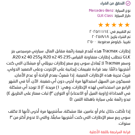
التحقق من الشراء
نوع السيارة:
Mercedes-Benz
طراز السيارة:
GLK-Class
تم التقييم في:
١٤‏/١١‏/٢٠٢٥
تم الشراء بتاريخ:
١٨‏/٨‏/٢٠٢٥
تقريبا. كيلومتر مدفوعة:
٢٬٥٠٠
إطارات Tracmax هذه تُقدم قيمة رائعة مقابل المال. سيارتي مرسيدس بنز
GLK تتطلب إطارات متفاوتة القياس 235 45 R20 x2 و255 40 R20 x2،
وسعر Tracmax لا يُعادل سوى ربع سعر إطارات بيريللي أو ميشلان التي كنت
أشتريها دائمًا. بعد قراءة تقييمات إيجابية على الإنترنت وعلى الصعيد الدولي،
قررتُ تجربة هذه الإطارات الصينية. إذا شعرتُ بعدم الراحة أو عدم الأمان،
فسيكون من السهل استبدالها مرة أخرى دون أي ضغينة. الآن، أنا في الشهر
الرابع من استخدامي لهذه الإطارات، وهي: ١) مريحة ٢) لا توجد أي مشكلة
في المحاذاة (زاوية الميل أو الانحناء) أو التوازن ٣) ثبات ممتاز على الطريق ٤)
إذا تآكلت خلال عام أو عامين، فلا مشكلة، سأشتريها مرة أخرى لأنها لا تكلف
سوى ربع سعر الإطارات التي كنت أشتريها سابقًا، والتي لا تدوم أكثر من ٣
سنوات.
قراءة المراجعة باللغة الأصلية