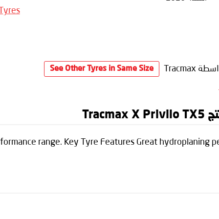
 Tyres
طة Tracmax
See Other Tyres in Same Size
Trac
erformance range. Key Tyre Features Great hydroplaning pe