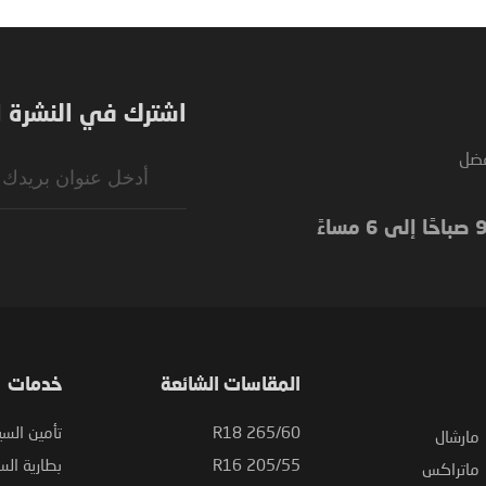
اشترك في النشرة ال
فضل
Sign
Up
for
Our
Newsletter:
المقاسات الشائعة
خدمات
265/60 R18
تأمين السي
مارشال
205/55 R16
بطارية السي
ماتراكس