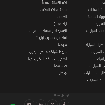
عجلات
اكثر الأسئلة شيوعاً
نة السيارات
شبكة مراكز التركيب
ورية الشاملة
الضمان
لسيارة
آراء عملاؤنا
فات السيارات
الإسترجاع وإستعادة الأموال
لماذا بيت ستوب آرابيا؟
ظليل السياراة
مهمتنا
 السيارات
شروط شراكة مراكز التركيب
راميك
انضم إلى شبكة التركيب لدينا
 السيارات
أعلن معنا
اريات السيارات
تواصل
نة السيارات
تواصل معنا