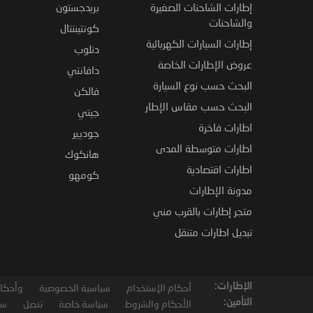
إطارات الشاحنات الصغيرة
بريدجستون
والشاحنات
كونتيننتال
إطارات السيارات الكهربائية
دنلوب
عروض الإطارات الخاصة
دافانتي
البحث حسب نوع السيارة
فالكن
البحث حسب مقاس الإطار
جيتي
اطارات فاخرة
جوديير
اطارات متوسطة المدى
هانكوك
اطارات اقتصادية
كومهو
مدونة الإطارات
متجر إطارات بالقرب مني
تبديل اطارات متنقل
الإطارات:
أحكام الإستخدام
سياسية الخصوصية
وأحكام
التأمين:
الأحكام والشروط
سياسة خاصة
تنصل
سي