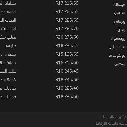
215/55 R17
محاذاة ال
ميشلان
265/65 R17
خدمة وصيا
نيكسن
225/65 R17
الصيانة الد
بيريللي
285/70 R17
تغيير زيت ا
ريكن
275/60 R20
تصليح مكي
رودستون
235/45 R18
كار سبا
فريدشتاين
195/65 R15
مخفي او ت
يوكوهاما
215/60 R16
حماية طلاء
زيتكس
245/45 R18
طلاء السي
245/60 R18
خدمة سحب
225/40 R18
مدونات بط
235/60 R18
مدونات صيا
 البيع والخدمات
اسة ملفات الارتباط