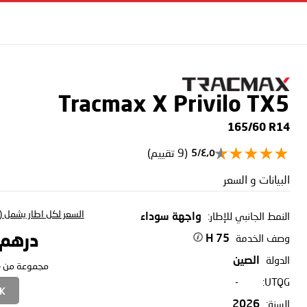
Tracmax X Privilo TX5
165/60 R14
(9 تقييم)
٤٫٥/5
البيانات و السعر
السعر لكل اطار يشمل (ا
النمط الجانبي للإطار:
واجهة سوداء
وصف الخدمة
درهم 56.16
75 H
الدولة
الصين
مجموعة من 4:
-
UTQG:
CK
السنة:
2026