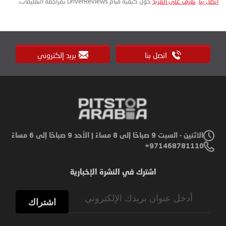
اتصل بنا
.
تعرف على المزيد
حول كيفية قيام DriverReviews بمراجعة التعليقات.
اتصل بنا
بريد إلكتروني
الاثنين - السبت 9 صباحًا إلى 8 مساءً | الأحد 9 صباحًا إلى 6 مساءً
971468781110+
اشترك في النشرة الإخبارية
Sign
Up
اشتراك
for
Our
Newsletter: