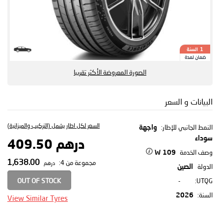
السنة
1
ضمان لمدة
الصورة المعروضة الأكثر تقريبا
البيانات و السعر
السعر لكل اطار يشمل (التركيب والميزانية)
النمط الجانبي للإطار:
واجهة
سوداء
درهم 409.50
وصف الخدمة
109 W
1,638.00
مجموعة من 4:
درهم
الدولة
الصين
OUT OF STOCK
-
UTQG:
السنة:
2026
View Similar Tyres