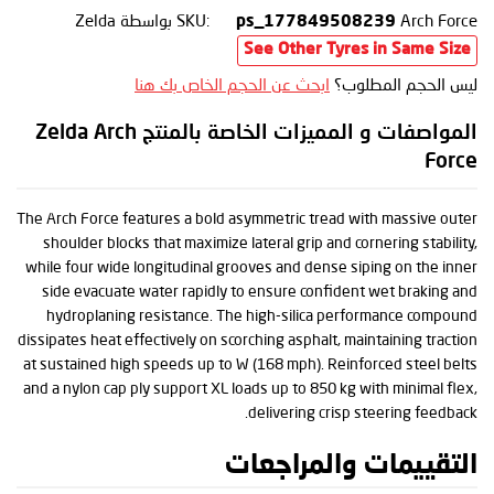
Arch Force
SKU:
بواسطة Zelda
ps_177849508239
See Other Tyres in Same Size
ليس الحجم المطلوب؟
ابحث عن الحجم الخاص بك هنا
المواصفات و المميزات الخاصة بالمنتج Zelda Arch
Force
The Arch Force features a bold asymmetric tread with massive outer
shoulder blocks that maximize lateral grip and cornering stability,
while four wide longitudinal grooves and dense siping on the inner
side evacuate water rapidly to ensure confident wet braking and
hydroplaning resistance. The high-silica performance compound
dissipates heat effectively on scorching asphalt, maintaining traction
at sustained high speeds up to W (168 mph). Reinforced steel belts
and a nylon cap ply support XL loads up to 850 kg with minimal flex,
delivering crisp steering feedback.
التقييمات والمراجعات