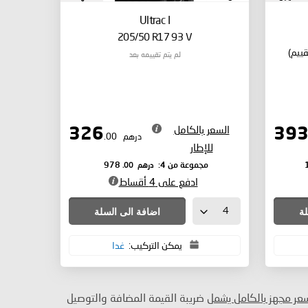
Ultrac I
205/50 R17 93 V
لم يتم تقييمه بعد
السعر بالكامل
326
درهم
.00
للإطار
درهم
.00
مجموعة من 4:
978
ادفع على 4 أقساط
لة
اضافة الى السلة
يمكن التركيب:
غدا
سعر مجهز بالكامل يشمل
ضريبة القيمة المضافة والتوصيل