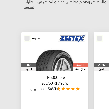
ب والترصيص وصمام مطاطي جديد والتخلص من الإطارات
القديمة
رنة
مقارنة
السنة
2026
2026
1
الصين
ضمان لمدة
الصين
HP6000 Eco
205/50 R17 93 W
٤٫٦/5
(333 تقييم)