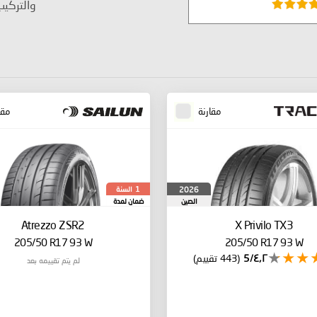
والتركي
مقارنة
مقا
السنة
2026
1
الصين
ضمان لمدة
Atrezzo ZSR2
X Privilo TX3
205/50 R17 93 W
205/50 R17 93 W
٤٫٢/5
(443 تقييم)
لم يتم تقييمه بعد