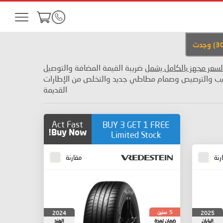
3
)
وجدت
لسعر مجهز بالكامل يشمل
ضريبة القيمة المضافة والتوصيل
يب والترصيص وصمام مطاطي جديد والتخلص من الإطارات
القديمة
Act Fast
BUY 3 GET 1 FREE
Buy Now!
Limited Stock
رنة
مقارنة
سنين
2024
2025
5
اليابان
ضمان لمدة
الهند