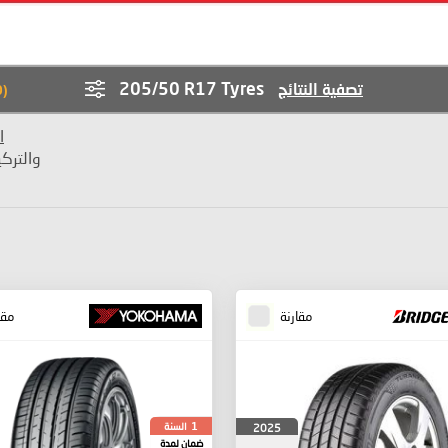
205/50 R17 Tyres
تصفية النتائج
0
(
ا
والترك
مقارنة
مقا
السنة
2025
1
ضمان لمدة