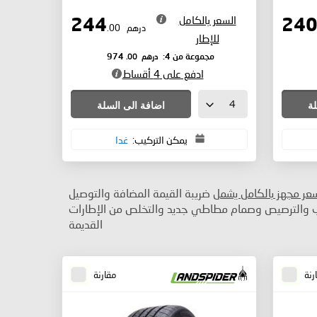
السعر بالكامل
244
درهم
.00
للإطار
درهم
.00
مجموعة من 4:
974
ادفع على 4 أقساط
لة
اضافة الى السلة
يمكن التركيب:
غدا
سعر مجهز بالكامل يشمل
ضريبة القيمة المضافة والتوصيل
ب والترصيص وصمام مطاطي جديد والتخلص من الإطارات
القديمة
رنة
مقارنة