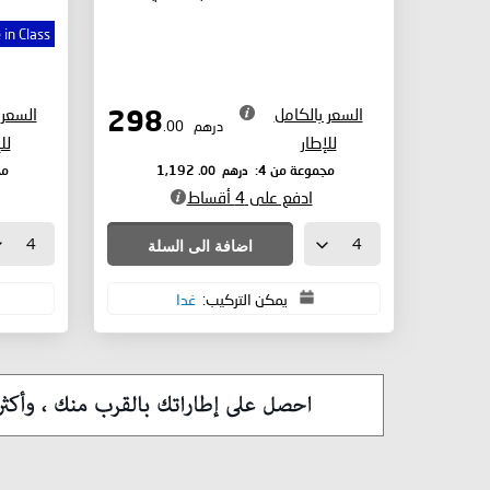
 in Class
السعر بالكامل
السعر 
298
درهم
.00
للإطار
لل
درهم
.00
مجموعة من 4:
1,192
مج
ادفع على 4 أقساط
اضافة الى السلة
يمكن التركيب:
غدا