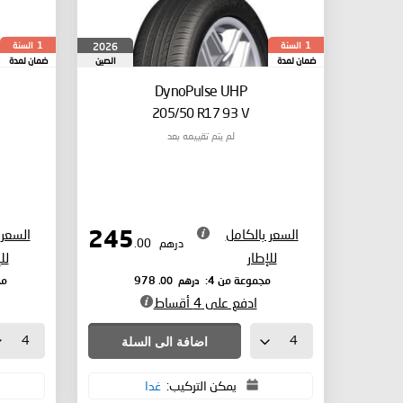
السنة
السنة
2026
1
1
ضمان لمدة
الصين
ضمان لمدة
DynoPulse UHP
205/50 R17 93 V
لم يتم تقييمه بعد
السعر بالكامل
السعر 
245
درهم
.00
للإطار
لل
درهم
.00
مجموعة من 4:
978
مج
ادفع على 4 أقساط
اضافة الى السلة
يمكن التركيب:
غدا