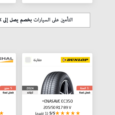
مقارنة
السنة
سنين
2024
5
1
ضمان لمدة
تايلاند
ضمان لمدة
ENASAVE EC350+
205/50 R17 89 V
5/5
(1 تقييم)