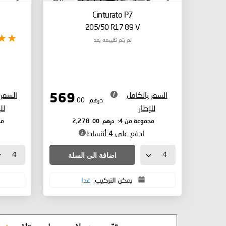
Cinturato P7
205/50 R17 89 V
لم يتم تقييمه بعد
السعر بالكامل
السعر 
569
درهم
.00
للإطار
لل
درهم
.00
مجموعة من 4:
2,278
مج
ادفع على 4 أقساط
اضافة الى السلة
يمكن التركيب:
غدا