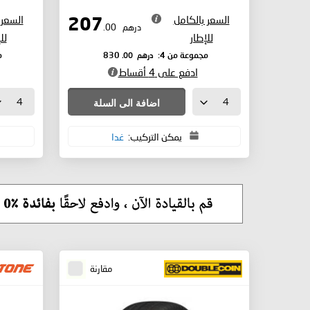
السعر بالكامل
السعر 
207
درهم
.00
للإطار
لل
درهم
.00
مجموعة من 4:
830
م
ادفع على 4 أقساط
اضافة الى السلة
يمكن التركيب:
غدا
مقارنة