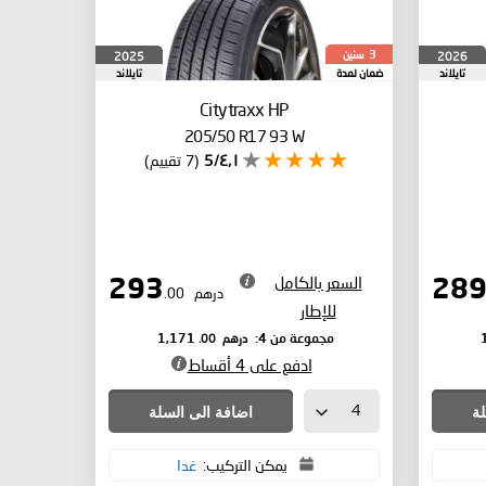
سنين
2025
2026
3
تايلاند
ضمان لمدة
تايلاند
Citytraxx HP
205/50 R17 93 W
٤٫١/5
(7 تقييم)
السعر بالكامل
293
درهم
.00
للإطار
درهم
.00
مجموعة من 4:
1,171
ادفع على 4 أقساط
لة
اضافة الى السلة
يمكن التركيب:
غدا