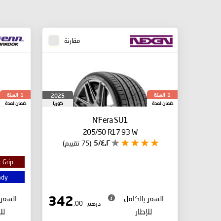
مقارنة
السنة
السنة
2025
1
1
ضمان لمدة
كوريا
ضمان لمدة
الجنوبية
N'Fera SU1
205/50 R17 93 W
٤٫٢/5
(75 تقييم)
 Grip
ady
السعر بالكامل
السعر 
342
درهم
.00
للإطار
لل