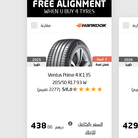
FREE ALIGNMENT
WHEN U BUY 4 TYRES
رنة
مقارنة
السنة
2025
2026
1
كوريا
ضمان لمدة
كوريا
الجنوبية
الجنوبية
Ventus Prime 4 K135
205/50 R17 93 W
٤٫٥/5
(2277 تقييم)
السعر بالكامل
438
درهم
.00
للإطار