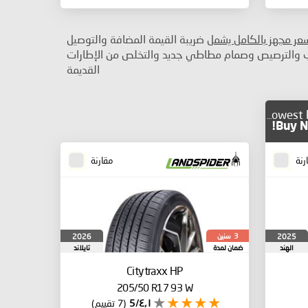
سعر مجهز بالكامل يشمل
ضريبة القيمة المضافة والتوصيل
ب والترصيص وصمام مطاطي جديد والتخلص من الإطارات
القديمة
Lowest Price
Buy N
رنة
مقارنة
سنين
2026
2025
3
الهند
ضمان لمدة
تايلاند
Citytraxx HP
205/50 R17 93 W
٤٫١/5
(7 تقييم)