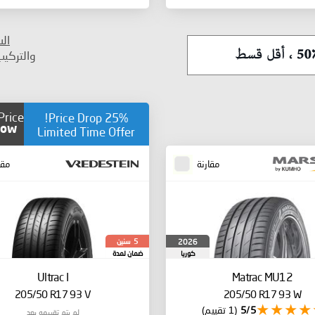
ال
والتركي
25% Price Drop!
ow!
Limited Time Offer
مقارنة
مقا
سنين
2026
5
كوريا
ضمان لمدة
الجنوبية
Ultrac I
Matrac MU12
205/50 R17 93 V
205/50 R17 93 W
5/5
(1 تقييم)
لم يتم تقييمه بعد