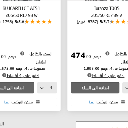
BLUEARTH GT AE51
Turanza T005
205/50 R17 93 W
205/50 R17 89 V
٤٫٦/5
(8787 تقييم)
٤٫٧/5
(1758 تقييم)
بالكامل
السعر بالكامل
393
474
درهم
.00
درهم
.00
إطار
للإطار
درهم
.00
درهم
.00
موعة من 4:
1,895
مجموعة من 4:
1,572
ادفع على 4 أقساط
ادفع على 4 أقساط
اضافة الى السلة
اضافة الى الس
يمكن التركيب:
غدا
يمكن التركيب:
غدا
ال